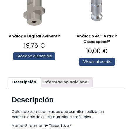
Análogo Digital Avinent®
Análogo 45º Astra®
Osseospeed®
19,75
€
10,00
€
Stock no disponible
Añadir al carrito
Descripción
Información adicional
Descripción
Calcinables mecanizados que permiten realizar un
perfecto colado en restauraciones múltiples.
Marca: Straumann® Tissue Level®