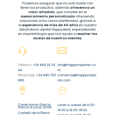
Podemos asegurar que no solo basta con
tener los productos, además
ofrecemos un
valor añadido
, que consiste en el
asesoramiento personalizado
ofreciendo
soluciones a los casos planteados, gracias a
la
experiencia de más de 40 años
en nuestro
labofratorio dental Happydent, especializado
en implantología que nos ayuda a
resolver las
dudas de nuestros clientes.
Teléfono:
+34 964 20 24
info@happyimplants.co
44
m
Whatsapp:
+34 695 750
comercial@happyimpla
895
nts.com
Carrer Honori García
Lunes a Jueves de 9:00-
García 9 Local, 12006
14:00 & 16:00-19:00
Castelló de la Plana