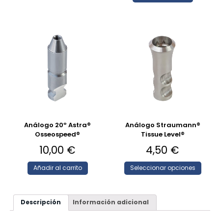
Análogo 20º Astra®
Análogo Straumann®
Osseospeed®
Tissue Level®
10,00
€
4,50
€
Añadir al carrito
Seleccionar opciones
Descripción
Información adicional