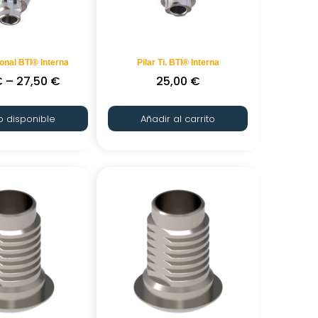
ional BTI® Interna
Pilar Ti. BTI® Interna
€
–
27,50
€
25,00
€
o disponible
Añadir al carrito