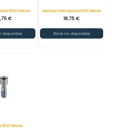
atoria BTI® Interna
Interfase Antirrotatoria BTI® Interna
8,75
€
18,75
€
o disponible
Stock no disponible
Ti. BTI® Interna