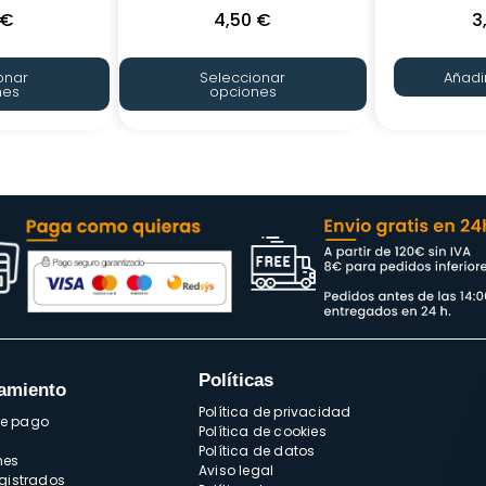
€
4,50
€
3
onar
Seleccionar
Añadir
nes
opciones
Políticas
amiento
Política de privacidad
de pago
Política de cookies
Política de datos
nes
Aviso legal
egistrados