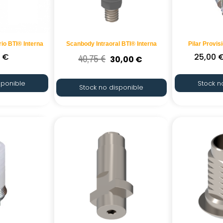
io BTI® Interna
Scanbody Intraoral BTI® Interna
Pilar Provis
0
€
25,00
40,75
€
30,00
€
sponible
Stock n
Stock no disponible