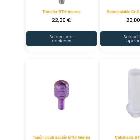
Tránsfer BTI® Interna
Sobrecolable Cr-C
22,00
€
20,0
Seleccionar
Selecci
opciones
opcio
Tapón cicatrización BTI® Interna
Calcinable BT