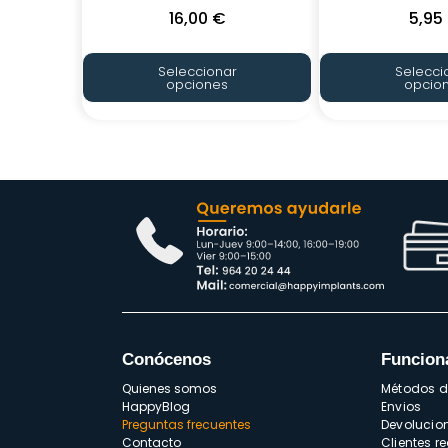
16,00
€
5,95
Seleccionar
Selecci
opciones
opcio
Conócenos
Funcion
Quienes somos
Métodos 
HappyBlog
Envios
Preguntas frecuentes
Devolucio
Contacto
Clientes r