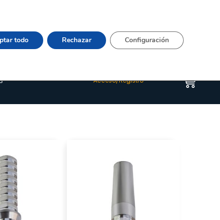
Vier 9:00–15:00 Tel:
964 20 24 44
– mail:
Quienes somos
Happyblog
Contacto
ptar todo
Rechazar
Configuración
s
Acceso/Registro