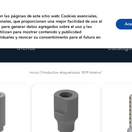
Local, 12006 Castelló de la Plana
· Horario: Lun-Juev 9:00–14:00, 16:00–19:00 · 
comercial@happyimplants.com
n las páginas de este sitio web: Cookies esenciales,
ionales, que proporcionan una mejor facilidad de uso al
Ace
os para generar datos agregados sobre el uso y las
utilizan para mostrar contenido y publicidad
viduales y revocar su consentimiento para el futuro en
Ofertas
Catálogo
Inicio
/ Productos etiquetados “BTI® Interna”