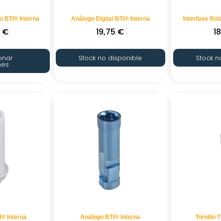
o BTI® Interna
Análogo Digital BTI® Interna
Interfase Rot
0
€
19,75
€
1
onar
Stock no disponible
Stock n
nes
I® Interna
Análogo BTI® Interna
Tornillo 