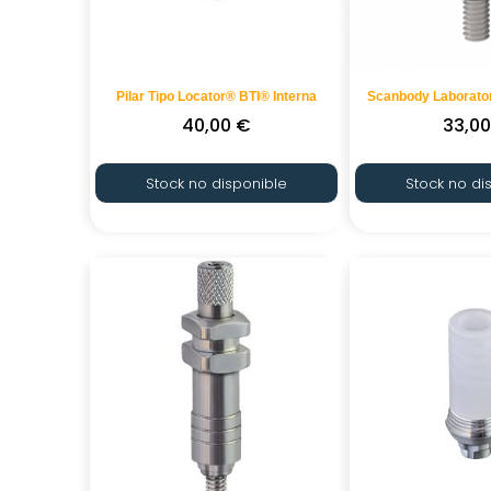
Pilar Tipo Locator® BTI® Interna
Scanbody Laborator
40,00
€
33,0
Stock no disponible
Stock no di