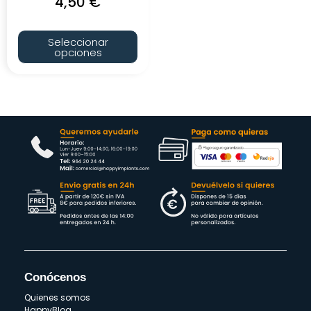
4,50
€
Seleccionar
opciones
Conócenos
Quienes somos
HappyBlog