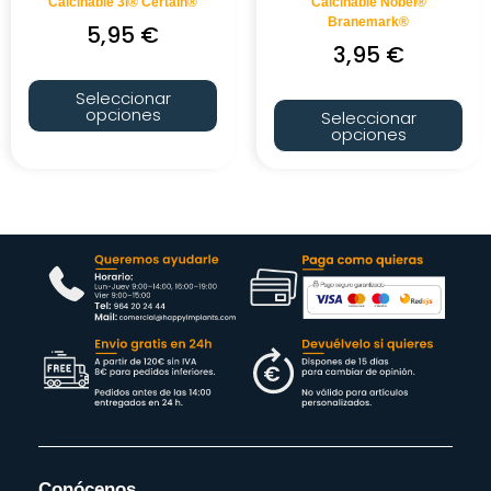
Calcinable 3i® Certain®
Calcinable Nobel®
Branemark®
5,95
€
3,95
€
Seleccionar
opciones
Seleccionar
opciones
Conócenos