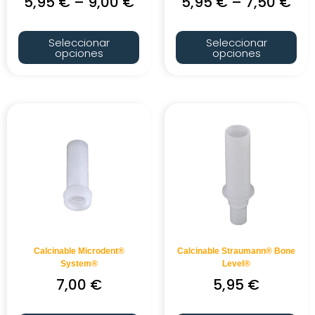
5,95
€
–
9,00
€
5,95
€
–
7,50
€
Seleccionar
Seleccionar
opciones
opciones
Calcinable Microdent®
Calcinable Straumann® Bone
System®
Level®
7,00
€
5,95
€