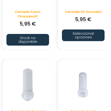
Calcinable Astra®
Calcinable 3i® Osseotite®
Osseospeed®
5,95
€
5,95
€
Seleccionar
opciones
Stock no
disponible