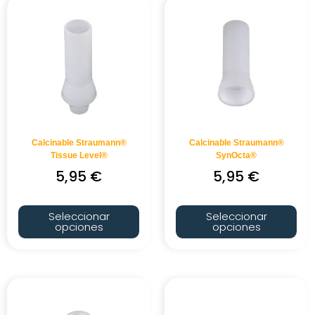
Calcinable Straumann®
Calcinable Straumann®
Tissue Level®
SynOcta®
5,95
€
5,95
€
Seleccionar
Seleccionar
opciones
opciones