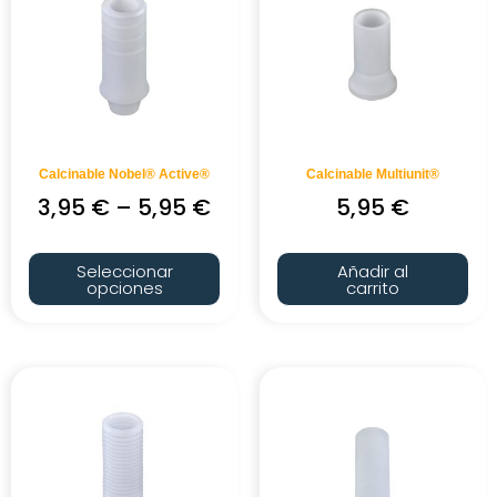
Calcinable Nobel® Active®
Calcinable Multiunit®
3,95
€
–
5,95
€
5,95
€
Seleccionar
Añadir al
opciones
carrito