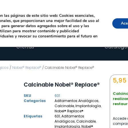
Local, 12006 Castelló de la Plana
· Horario: Lun-Juev 9:00–14:00, 16:00–19:00 · 
comercial@happyimplants.com
n las páginas de este sitio web: Cookies esenciales,
ionales, que proporcionan una mejor facilidad de uso al
Ace
os para generar datos agregados sobre el uso y las
utilizan para mostrar contenido y publicidad
viduales y revocar su consentimiento para el futuro en
Ofertas
Catálogo
gicos
/
Nobel® Replace®
/ Calcinable Nobel® Replace®
5,95
Calcinable Nobel® Replace®
Calcin
SKU
631
reali
Categorías
Aditamentos Analógicos
,
restaur
Calcinable
,
Implantología
,
Nobel® Replace®
Etiquetas
631
,
Aditamentos
Accede c
Analógicos
,
Calcinable
,
compras
Implantología
,
Nobel®