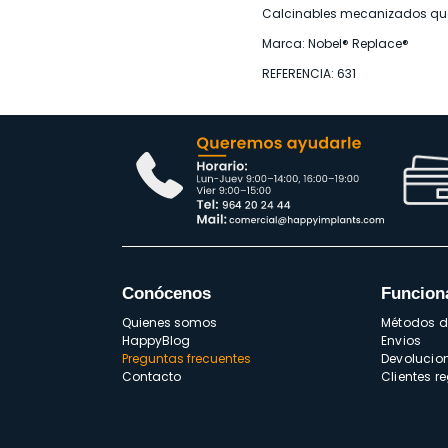
Calcinables mecanizados que p
Marca: Nobel® Replace®
REFERENCIA: 631
Conócenos
Funcion
Quienes somos
Métodos 
HappyBlog
Envios
Preguntas frecuentes
Devolucio
Contacto
Clientes r