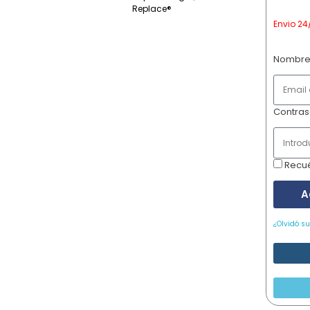
Replace®
Envio 24
Nombre
Contra
Recu
A
¿Olvidó s