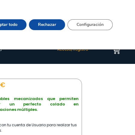
Vier 9:00–15:00 Tel:
964 20 24 44
– mail:
Quienes somos
Happyblog
Contacto
ptar todo
Rechazar
Configuración
s
Acceso/Registro
€
ables mecanizados que permiten
zar un perfecto colado en
aciones múltiples.
on tu cuenta de Usuario para realizar tus
.