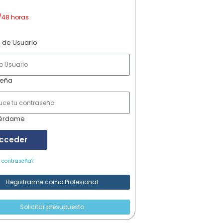
/48 horas
 de Usuario
seña
érdame
cceder
u contraseña?
Registrarme como Profesional
Solicitar presupuesto