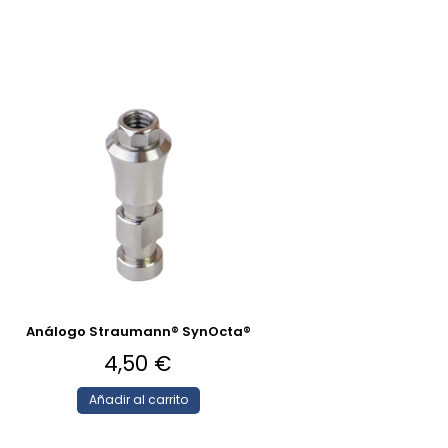
Análogo Straumann® SynOcta®
4,50
€
Añadir al carrito