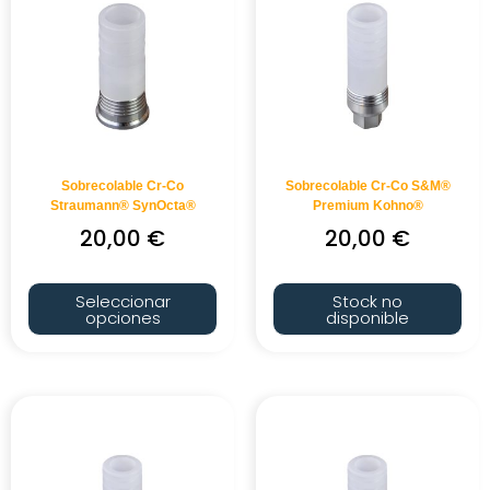
Sobrecolable Cr-Co
Sobrecolable Cr-Co S&M®
Straumann® SynOcta®
Premium Kohno®
20,00
€
20,00
€
Seleccionar
Stock no
opciones
disponible