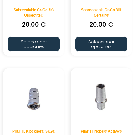
Sobrecolable Cr-Co 3i®
Sobrecolable Cr-Co 3i®
Osseotite®
Certain®
20,00
€
20,00
€
Seleccionar
Seleccionar
opciones
opciones
Pilar Ti. Klockner® SK2®
Pilar Ti. Nobel® Active®