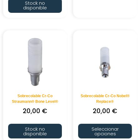
Stock no
disponible
Sobrecolable Cr-Co
Sobrecolable Cr-Co Nobel®
Straumann® Bone Level®
Replace®
20,00
€
20,00
€
Stock no
Seleccionar
disponible
opciones