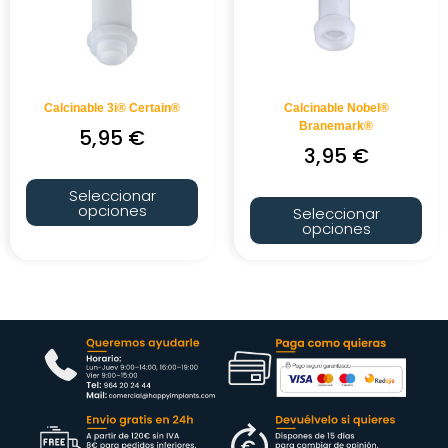
Calcinable 3i® Certain®
Calcinable Nobel®
Branemark®
5,95
€
3,95
€
Seleccionar
opciones
Seleccionar
opciones