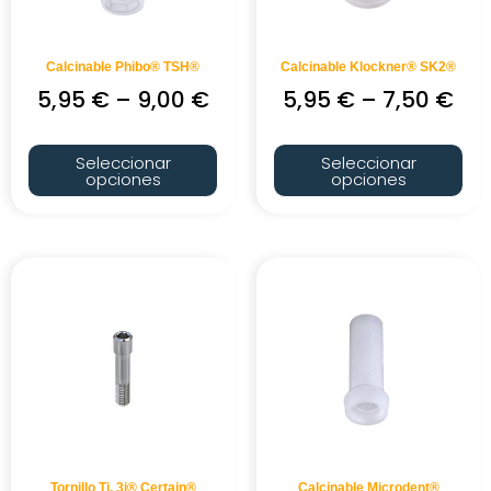
Calcinable Phibo® TSH®
Calcinable Klockner® SK2®
5,95
€
–
9,00
€
5,95
€
–
7,50
€
Seleccionar
Seleccionar
opciones
opciones
Tornillo Ti. 3i® Certain®
Calcinable Microdent®