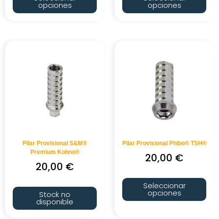
opciones
opciones
Pilar Provisional S&M®
Pilar Provisional Phibo® TSH®
Premium Kohno®
20,00
€
20,00
€
Seleccionar
opciones
Stock no
disponible