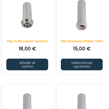
Pilar Ti. Microdent® System®
Pilar Provisional Phibo® TSH®
18,00
€
15,00
€
Añadir al
Seleccionar
carrito
opciones