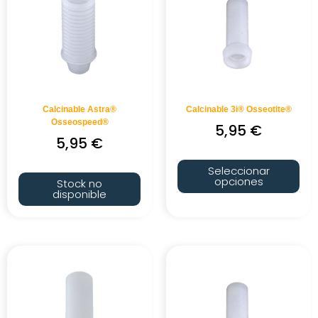
Calcinable Astra®
Calcinable 3i® Osseotite®
Osseospeed®
5,95
€
5,95
€
Seleccionar
opciones
Stock no
disponible