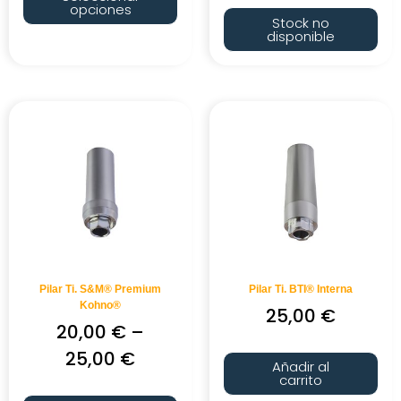
opciones
Stock no
disponible
Pilar Ti. S&M® Premium
Pilar Ti. BTI® Interna
Kohno®
25,00
€
20,00
€
–
25,00
€
Añadir al
carrito