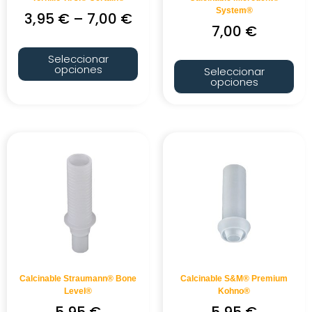
System®
3,95
€
–
7,00
€
7,00
€
Seleccionar
opciones
Seleccionar
opciones
Calcinable Straumann® Bone
Calcinable S&M® Premium
Level®
Kohno®
5,95
€
5,95
€