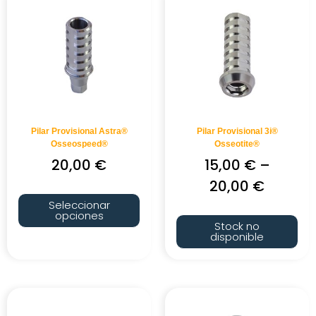
Pilar Provisional Astra®
Pilar Provisional 3i®
Osseospeed®
Osseotite®
20,00
€
15,00
€
–
20,00
€
Seleccionar
opciones
Stock no
disponible