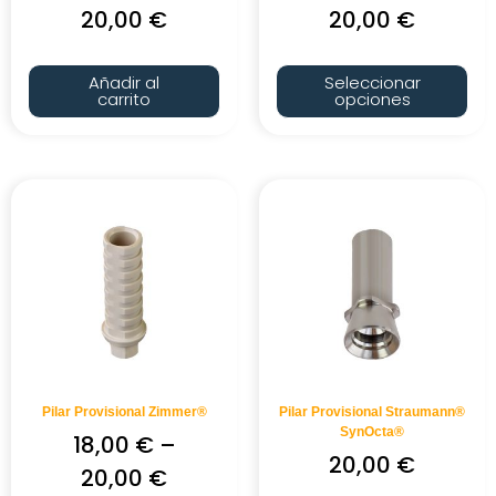
20,00
€
20,00
€
Añadir al
Seleccionar
carrito
opciones
Pilar Provisional Zimmer®
Pilar Provisional Straumann®
SynOcta®
18,00
€
–
20,00
€
20,00
€