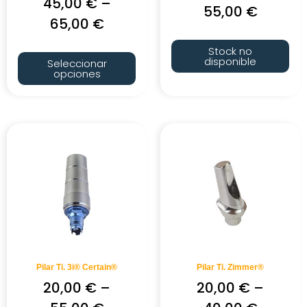
45,00
€
–
55,00
€
65,00
€
Stock no
disponible
Seleccionar
opciones
Pilar Ti. 3i® Certain®
Pilar Ti. Zimmer®
20,00
€
–
20,00
€
–