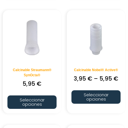
Calcinable Straumann®
Calcinable Nobel® Active®
SynOcta®
3,95
€
–
5,95
€
5,95
€
Seleccionar
opciones
Seleccionar
opciones