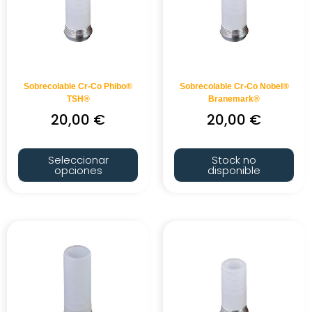
Sobrecolable Cr-Co Phibo®
Sobrecolable Cr-Co Nobel®
TSH®
Branemark®
20,00
€
20,00
€
Seleccionar
Stock no
opciones
disponible