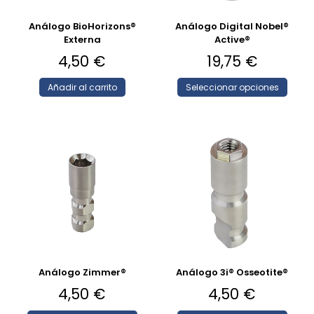
Análogo BioHorizons®
Análogo Digital Nobel®
Externa
Active®
4,50
€
19,75
€
Añadir al carrito
Seleccionar opciones
Análogo Zimmer®
Análogo 3i® Osseotite®
4,50
€
4,50
€