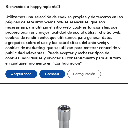
Bienvenido a happyimplants!!!
Utilizamos una selección de cookies propias y de terceros en las
páginas de este sitio web: Cookies esenciales, que son
necesarias para utilizar el sitio web; cookies funcionales, que
proporcionan una mejor facilidad de uso al utilizar el sitio web;
cookies de rendimiento, que utilizamos para generar datos
agregados sobre el uso y las estadísticas del sitio web; y
cookies de marketing, que se utilizan para mostrar contenido y
Inicio
/
Implantología
/
Aditamentos Analógicos
/
3i®
publicidad relevantes. Puede aceptar y rechazar tipos de
Certain®
/ Tornillo Ti. 3i® Certain®
cookies individuales y revocar su consentimiento para el futuro
en cualquier momento en "Configuración"
Aceptar todo
Rechazar
Configuración