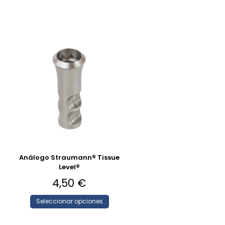
Análogo Straumann® Tissue
Level®
4,50
€
Seleccionar opciones