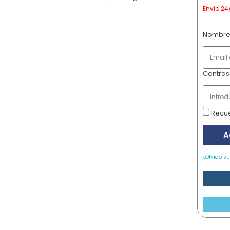
Envio 24
Nombre
Contra
Recu
A
¿Olvidó s