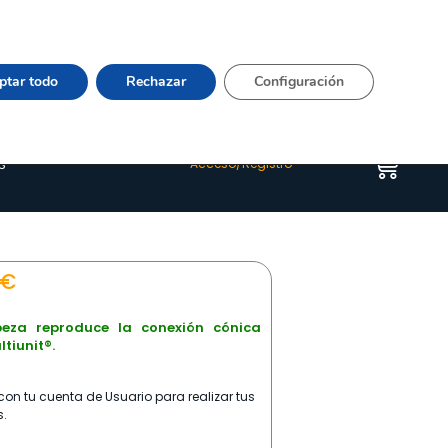
Vier 9:00–15:00 Tel:
964 20 24 44
– mail:
Quienes somos
Happyblog
Contacto
ptar todo
Rechazar
Configuración
s
Acceso/Registro
€
eza reproduce la conexión cónica
ltiunit®.
on tu cuenta de Usuario para realizar tus
.