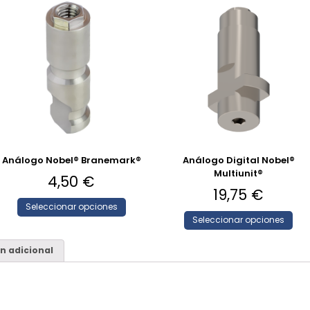
Análogo Nobel® Branemark®
Análogo Digital Nobel®
Multiunit®
4,50
€
19,75
€
Seleccionar opciones
Seleccionar opciones
n adicional