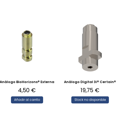
Análogo BioHorizons® Externa
Análogo Digital 3i® Certain®
4,50
€
19,75
€
Añadir al carrito
Stock no disponible