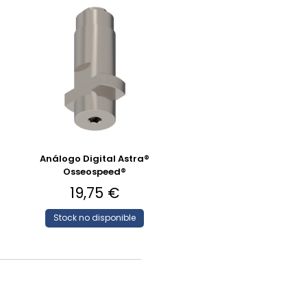
Análogo Digital Astra®
Osseospeed®
19,75
€
Stock no disponible