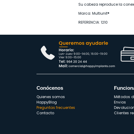
Su cabeza reproduce la conexi
Marca: Multiunit®
REFERENCIA: 1210
Conócenos
Funcion
Quienes somos
Métodos 
HappyBlog
Envios
Preguntas frecuentes
Devolucio
Contacto
Clientes r