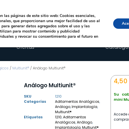
Local, 12006 Castelló de la Plana
· Horario: Lun-Juev 9:00–14:00, 16:00–19:00 · 
comercial@happyimplants.com
n las páginas de este sitio web: Cookies esenciales,
ionales, que proporcionan una mejor facilidad de uso al
Ace
os para generar datos agregados sobre el uso y las
utilizan para mostrar contenido y publicidad
viduales y revocar su consentimiento para el futuro en
Ofertas
Catálogo
gicos
/
Multiunit®
/ Análogo Multiunit®
4,50
Análogo Multiunit®
Su cab
SKU
1210
mini Mu
Categorías
Aditamentos Analógicos
,
Análogo
,
Implantología
,
Multiunit®
Accede c
Etiquetas
1210
,
Aditamentos
compras
Analógicos
,
Análogo
,
Implantología
,
Multiunit®