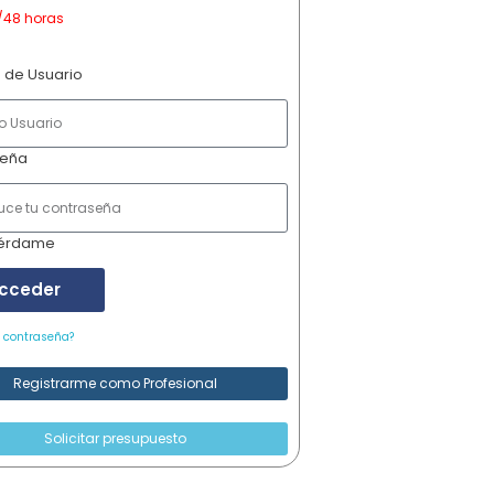
/48 horas
 de Usuario
seña
érdame
cceder
u contraseña?
Registrarme como Profesional
Solicitar presupuesto