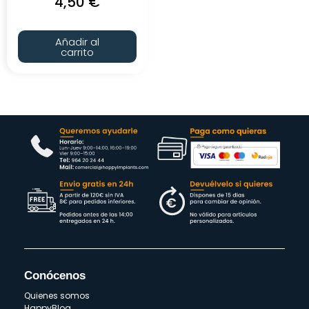
4,50
€
Añadir al
carrito
Conócenos
Quienes somos
HappyBlog