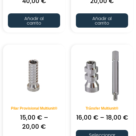
40,00
€
20,00
€
Añadir al
Añadir al
carrito
carrito
Pilar Provisional Multiunit®
Tránsfer Multiunit®
15,00
€
–
16,00
€
–
18,00
€
20,00
€
Seleccionar