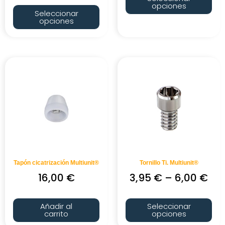
opciones
Seleccionar
opciones
Tapón cicatrización Multiunit®
Tornillo Ti. Multiunit®
16,00
€
3,95
€
–
6,00
€
Añadir al
Seleccionar
carrito
opciones