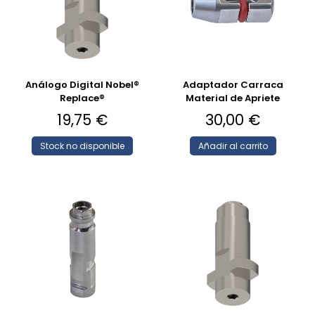
Análogo Digital Nobel®
Adaptador Carraca
Replace®
Material de Apriete
19,75
€
30,00
€
Stock no disponible
Añadir al carrito