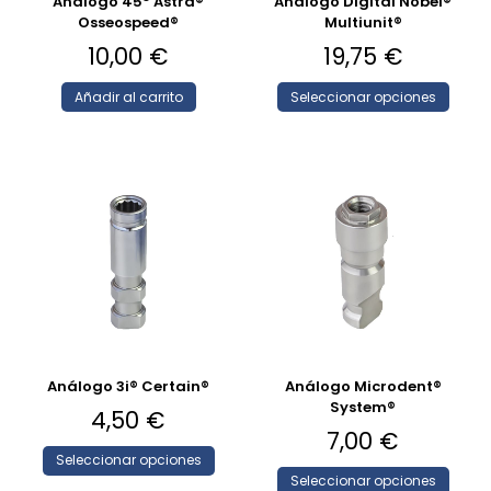
Análogo 45º Astra®
Análogo Digital Nobel®
Osseospeed®
Multiunit®
10,00
€
19,75
€
Añadir al carrito
Seleccionar opciones
Análogo 3i® Certain®
Análogo Microdent®
System®
4,50
€
7,00
€
Seleccionar opciones
Seleccionar opciones