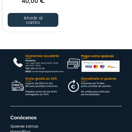
40,00
€
Añadir al
carrito
Conócenos
Quienes somos
HappyBlog