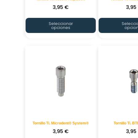
3,95
€
3,95
Seleccionar
Selecci
opciones
opcio
Tornillo Ti. Microdent® System®
Tornillo Ti. BT
3,95
€
3,95