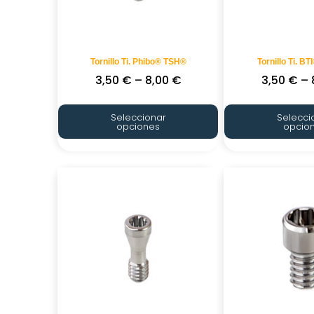
Tornillo Ti. Phibo® TSH®
Tornillo Ti. B
3,50
€
–
8,00
€
3,50
€
–
Seleccionar
Selecci
opciones
opcio