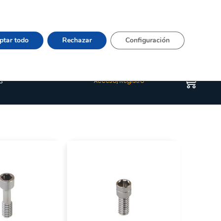
Vier 9:00–15:00 Tel:
964 20 24 44
– mail:
Quienes somos
Happyblog
Contacto
ptar todo
Rechazar
Configuración
s
Acceso/Registro