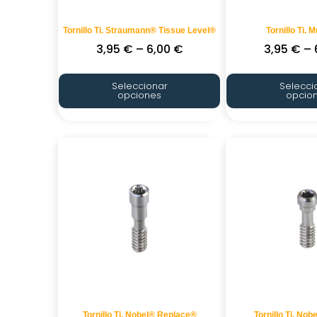
Tornillo Ti. Straumann® Tissue Level®
Tornillo Ti. M
3,95
€
–
6,00
€
3,95
€
–
Seleccionar
Selecci
opciones
opcio
Tornillo Ti. Nobel® Replace®
Tornillo Ti. No