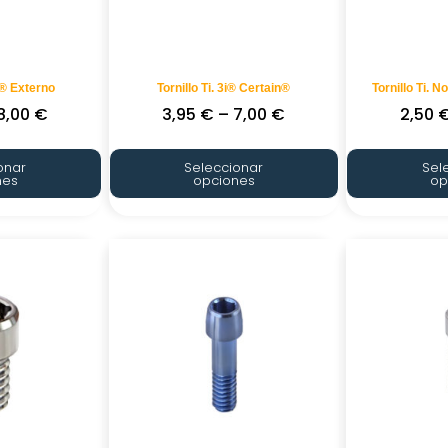
TI® Externo
Tornillo Ti. 3i® Certain®
Tornillo Ti.
8,00
€
3,95
€
–
7,00
€
2,50
onar
Seleccionar
Sel
nes
opciones
op