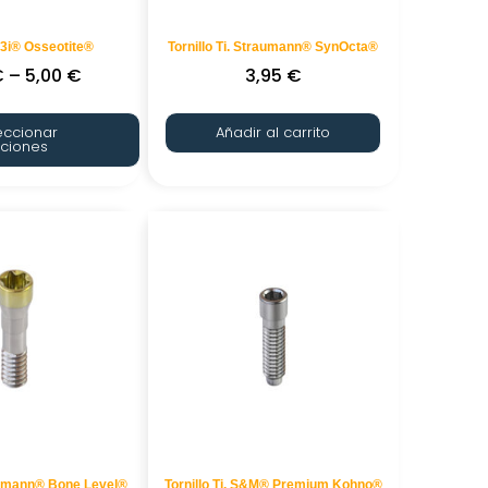
. 3i® Osseotite®
Tornillo Ti. Straumann® SynOcta®
€
–
5,00
€
3,95
€
eccionar
Añadir al carrito
ciones
raumann® Bone Level®
Tornillo Ti. S&M® Premium Kohno®