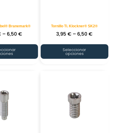
 Nobel® Branemark®
Tornillo Ti. Klockner® SK2®
€
–
6,50
€
3,95
€
–
6,50
€
eccionar
Seleccionar
ciones
opciones