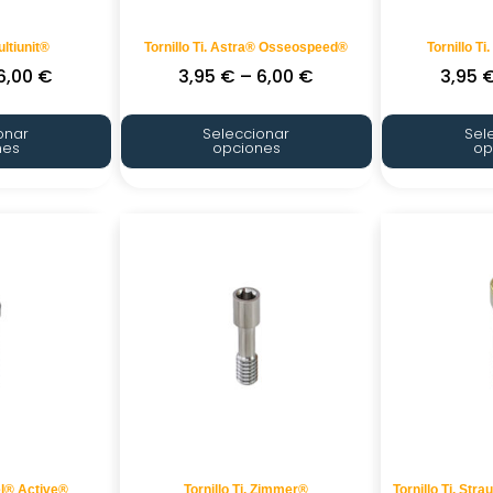
ultiunit®
Tornillo Ti. Astra® Osseospeed®
Tornillo Ti
6,00
€
3,95
€
–
6,00
€
3,95
onar
Seleccionar
Sel
nes
opciones
op
bel® Active®
Tornillo Ti. Zimmer®
Tornillo Ti. St