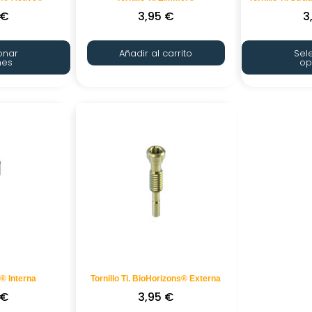
€
3,95
€
3
onar
Añadir al carrito
Sel
nes
op
I® Interna
Tornillo Ti. BioHorizons® Externa
€
3,95
€