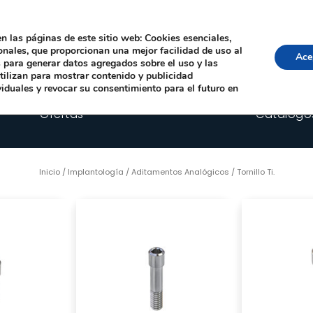
Local, 12006 Castelló de la Plana
· Horario: Lun-Juev 9:00–14:00, 16:00–19:00 · 
comercial@happyimplants.com
n las páginas de este sitio web: Cookies esenciales,
ionales, que proporcionan una mejor facilidad de uso al
Ace
os para generar datos agregados sobre el uso y las
utilizan para mostrar contenido y publicidad
viduales y revocar su consentimiento para el futuro en
Ofertas
Catálogo
Inicio
/
Implantología
/
Aditamentos Analógicos
/ Tornillo Ti.