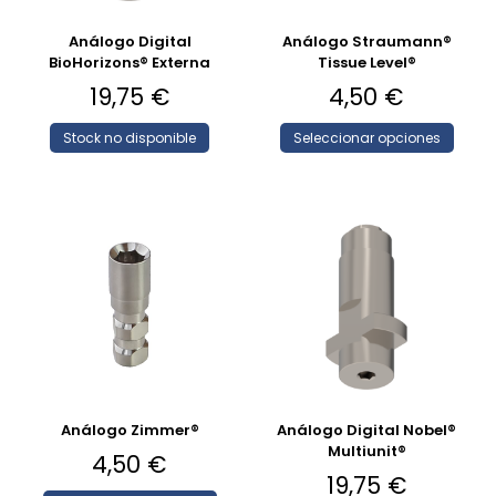
Análogo Digital
Análogo Straumann®
BioHorizons® Externa
Tissue Level®
19,75
€
4,50
€
Stock no disponible
Seleccionar opciones
Análogo Zimmer®
Análogo Digital Nobel®
Multiunit®
4,50
€
19,75
€