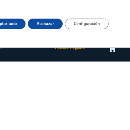
Vier 9:00–15:00 Tel:
964 20 24 44
– mail:
Quienes somos
Happyblog
Contacto
ptar todo
Rechazar
Configuración
s
Acceso/Registro