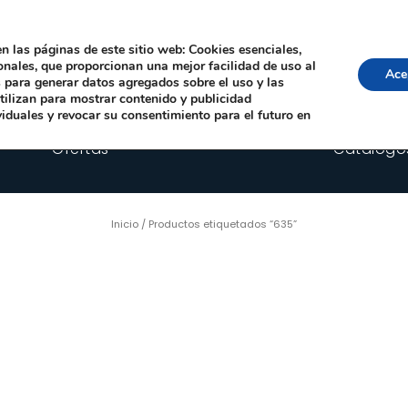
Local, 12006 Castelló de la Plana
· Horario: Lun-Juev 9:00–14:00, 16:00–19:00 · 
comercial@happyimplants.com
n las páginas de este sitio web: Cookies esenciales,
ionales, que proporcionan una mejor facilidad de uso al
Ace
os para generar datos agregados sobre el uso y las
utilizan para mostrar contenido y publicidad
viduales y revocar su consentimiento para el futuro en
Ofertas
Catálogo
Inicio
/ Productos etiquetados “635”