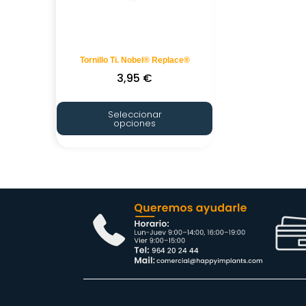
Tornillo Ti. Nobel® Replace®
3,95
€
Seleccionar
opciones