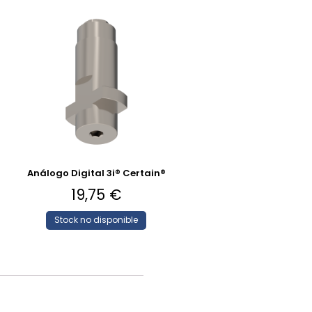
Análogo Digital 3i® Certain®
19,75
€
Stock no disponible