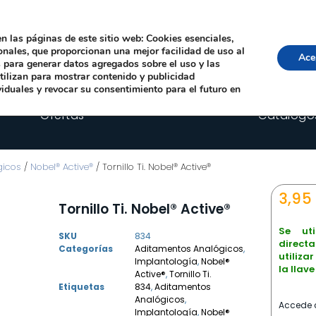
Local, 12006 Castelló de la Plana
· Horario: Lun-Juev 9:00–14:00, 16:00–19:00 · 
comercial@happyimplants.com
n las páginas de este sitio web: Cookies esenciales,
ionales, que proporcionan una mejor facilidad de uso al
Ace
os para generar datos agregados sobre el uso y las
utilizan para mostrar contenido y publicidad
viduales y revocar su consentimiento para el futuro en
Ofertas
Catálogo
gicos
/
Nobel® Active®
/ Tornillo Ti. Nobel® Active®
3,95
Tornillo Ti. Nobel® Active®
Se uti
SKU
834
direct
Categorías
Aditamentos Analógicos
,
utiliza
Implantología
,
Nobel®
la llav
Active®
,
Tornillo Ti.
Etiquetas
834
,
Aditamentos
Analógicos
,
Accede c
Implantología
,
Nobel®