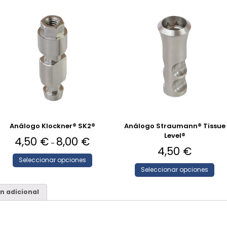
Análogo Klockner® SK2®
Análogo Straumann® Tissue
Level®
4,50
€
8,00
€
–
4,50
€
Seleccionar opciones
Seleccionar opciones
n adicional