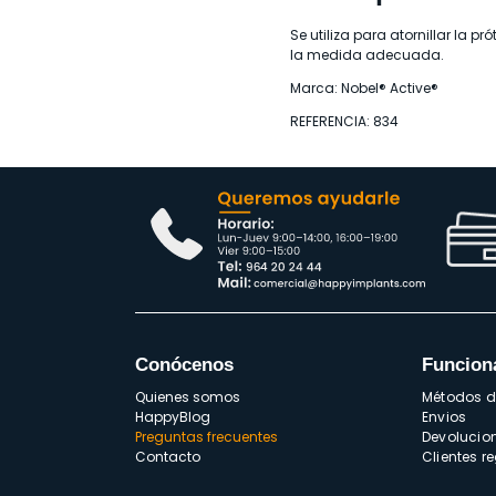
Se utiliza para atornillar la p
la medida adecuada.
Marca: Nobel® Active®
REFERENCIA: 834
Conócenos
Funcion
Quienes somos
Métodos 
HappyBlog
Envios
Preguntas frecuentes
Devolucio
Contacto
Clientes r