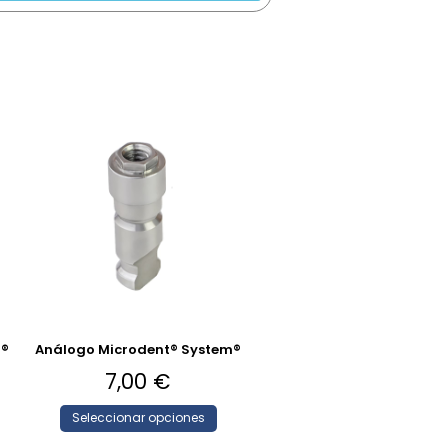
a®
Análogo Microdent® System®
7,00
€
Seleccionar opciones