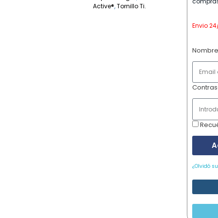
compras
Active®
,
Tornillo Ti.
Envio 24
Nombre
Contra
Recu
A
¿Olvidó s