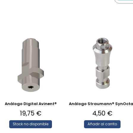
Análogo Digital Avinent®
Análogo Straumann® SynOct
19,75
€
4,50
€
Stock no disponible
Añadir al carrito