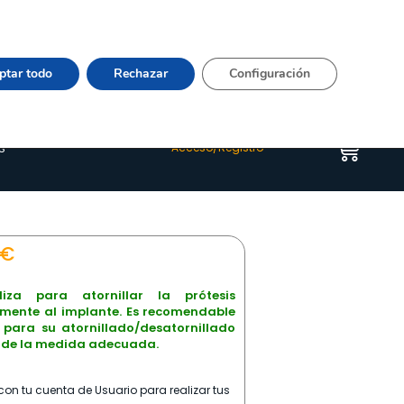
Vier 9:00–15:00 Tel:
964 20 24 44
– mail:
Quienes somos
Happyblog
Contacto
ptar todo
Rechazar
Configuración
s
Acceso/Registro
€
liza para atornillar la prótesis
amente al implante. Es recomendable
r para su atornillado/desatornillado
e de la medida adecuada.
on tu cuenta de Usuario para realizar tus