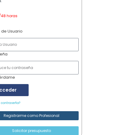
.
/48 horas
 de Usuario
seña
érdame
cceder
u contraseña?
Registrarme como Profesional
Solicitar presupuesto