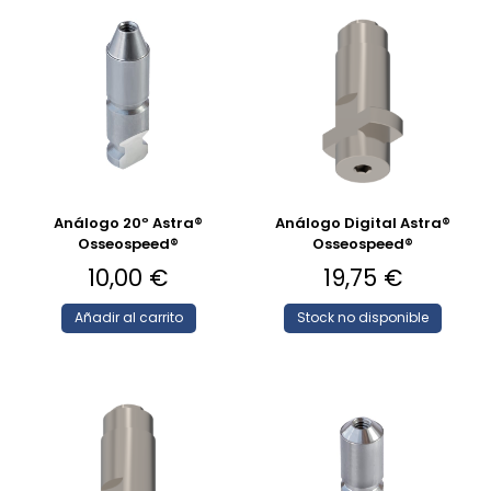
Análogo 20º Astra®
Análogo Digital Astra®
Osseospeed®
Osseospeed®
10,00
€
19,75
€
Añadir al carrito
Stock no disponible