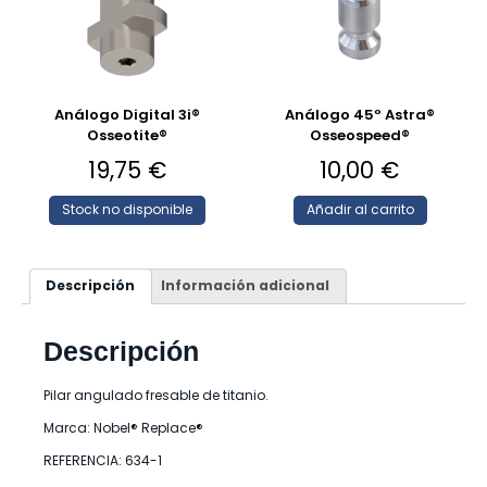
Análogo Digital 3i®
Análogo 45º Astra®
Osseotite®
Osseospeed®
19,75
€
10,00
€
Stock no disponible
Añadir al carrito
Descripción
Información adicional
Descripción
Pilar angulado fresable de titanio.
Marca: Nobel® Replace®
REFERENCIA: 634-1