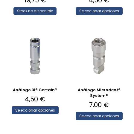
19,75
€
4,50
€
Stock no disponible
Seleccionar opciones
Análogo 3i® Certain®
Análogo Microdent®
System®
4,50
€
7,00
€
Seleccionar opciones
Seleccionar opciones