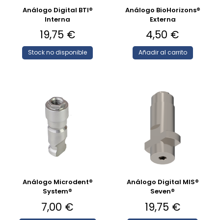
Análogo Digital BTI®
Análogo BioHorizons®
Interna
Externa
19,75
€
4,50
€
Stock no disponible
Añadir al carrito
Análogo Microdent®
Análogo Digital MIS®
System®
Seven®
7,00
€
19,75
€