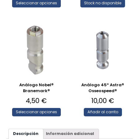
Seleccionar opciones
Stock no disponible
Análogo Nobel®
Análogo 45º Astra®
Branemark®
Osseospeed®
4,50
€
10,00
€
Seleccionar opciones
Añadir al carrito
Descripción
Información adicional