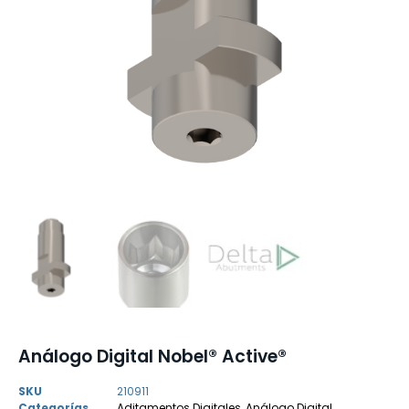
Análogo Digital Nobel® Active®
SKU
210911
Categorías
Aditamentos Digitales
,
Análogo Digital
,