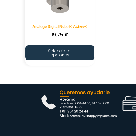
Análogo Digital Nobel® Active®
19,75
€
Seleccionar
opciones