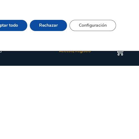
Vier 9:00–15:00 Tel:
964 20 24 44
– mail:
Quienes somos
Happyblog
Contacto
ptar todo
Rechazar
Configuración
s
Acceso/Registro