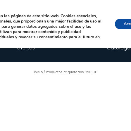
Local, 12006 Castelló de la Plana
· Horario: Lun-Juev 9:00–14:00, 16:00–19:00 · 
comercial@happyimplants.com
n las páginas de este sitio web: Cookies esenciales,
ionales, que proporcionan una mejor facilidad de uso al
Ace
os para generar datos agregados sobre el uso y las
utilizan para mostrar contenido y publicidad
viduales y revocar su consentimiento para el futuro en
Ofertas
Catálogo
Inicio
/ Productos etiquetados “210911”