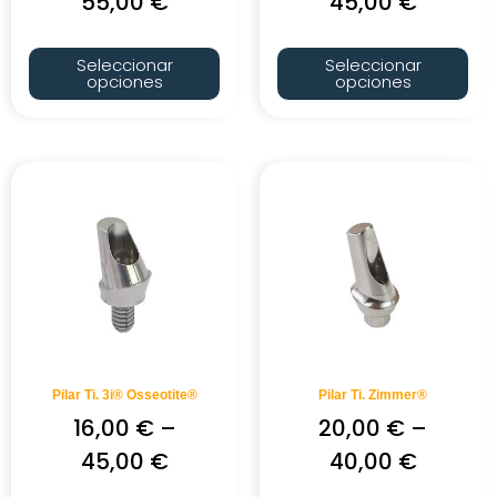
55,00
€
45,00
€
Seleccionar
Seleccionar
opciones
opciones
Pilar Ti. 3i® Osseotite®
Pilar Ti. Zimmer®
16,00
€
–
20,00
€
–
45,00
€
40,00
€