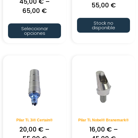
45,00
€
–
55,00
€
65,00
€
Stock no
disponible
Seleccionar
opciones
Pilar Ti. 3i® Certain®
Pilar Ti. Nobel® Branemark®
20,00
€
–
16,00
€
–