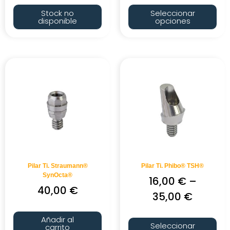
Stock no
Seleccionar
disponible
opciones
Pilar Ti. Straumann®
Pilar Ti. Phibo® TSH®
SynOcta®
16,00
€
–
40,00
€
35,00
€
Añadir al
Seleccionar
carrito