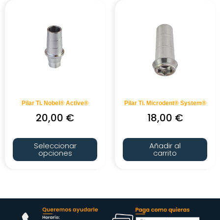
Pilar Ti. Nobel® Active®
Pilar Ti. Microdent® System®
20,00
€
18,00
€
Seleccionar
Añadir al
opciones
carrito