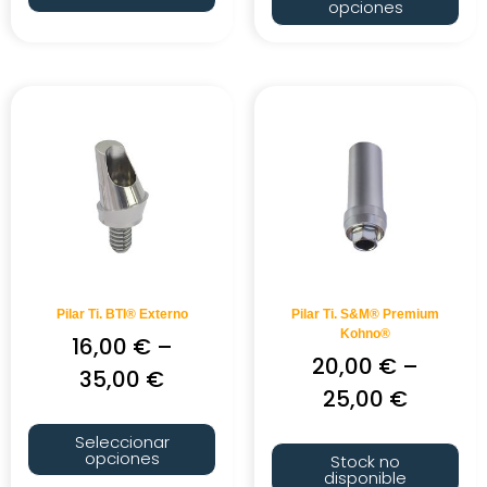
opciones
Pilar Ti. BTI® Externo
Pilar Ti. S&M® Premium
Kohno®
16,00
€
–
20,00
€
–
35,00
€
25,00
€
Seleccionar
opciones
Stock no
disponible