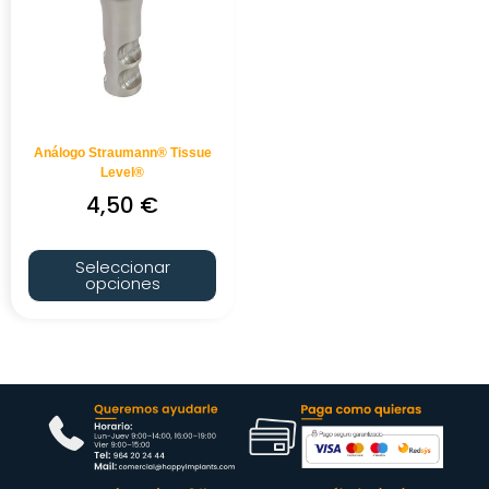
Análogo Straumann® Tissue
Level®
4,50
€
Seleccionar
opciones