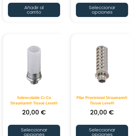
Añadir al
Seleccionar
carrito
opciones
Sobrecolable Cr-Co
Pilar Provisional Straumann®
Straumann® Tissue Level®
Tissue Level®
20,00
€
20,00
€
Seleccionar
Seleccionar
opciones
opciones