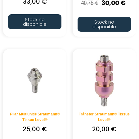
33,00
€
40,75
€
30,00
€
Stock no
Stock no
disponible
disponible
Pilar Multiunit® Straumann®
Tránsfer Straumann® Tissue
Tissue Level®
Level®
25,00
€
20,00
€