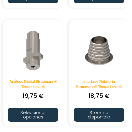
Análogo Digital Straumann®
Interfase Rotatoria
Tissue Level®
Straumann® Tissue Level®
19,75
€
18,75
€
Seleccionar
Stock no
opciones
disponible