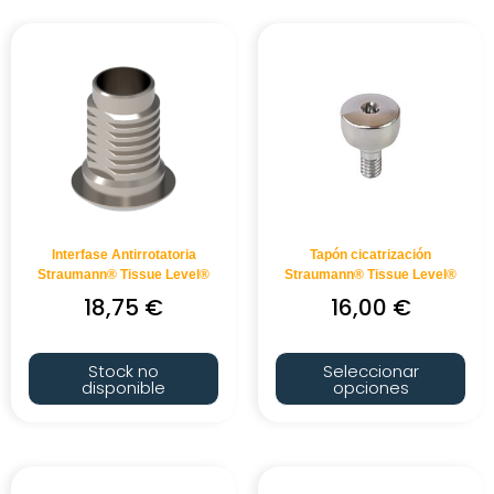
Interfase Antirrotatoria
Tapón cicatrización
Straumann® Tissue Level®
Straumann® Tissue Level®
18,75
€
16,00
€
Stock no
Seleccionar
disponible
opciones