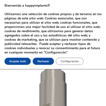
Bienvenido a happyimplants!!!
Utilizamos una selección de cookies propias y de terceros en las
páginas de este sitio web: Cookies esenciales, que son
necesarias para utilizar el sitio web; cookies funcionales, que
proporcionan una mejor facilidad de uso al utilizar el sitio web;
cookies de rendimiento, que utilizamos para generar datos
agregados sobre el uso y las estadísticas del sitio web; y
cookies de marketing, que se utilizan para mostrar contenido y
Inicio
/
Implantología
/
Aditamentos Digitales
/
Straumann® Tissue
publicidad relevantes. Puede aceptar y rechazar tipos de
Level®
/ Análogo Digital Straumann® Tissue Level®
cookies individuales y revocar su consentimiento para el futuro
en cualquier momento en "Configuración"
Aceptar todo
Rechazar
Configuración