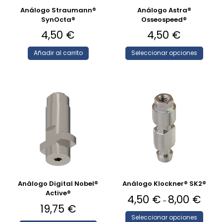
Análogo Straumann®
Análogo Astra®
SynOcta®
Osseospeed®
4,50
€
4,50
€
Añadir al carrito
Seleccionar opciones
Análogo Digital Nobel®
Análogo Klockner® SK2®
Active®
4,50
€
8,00
€
–
19,75
€
Seleccionar opciones