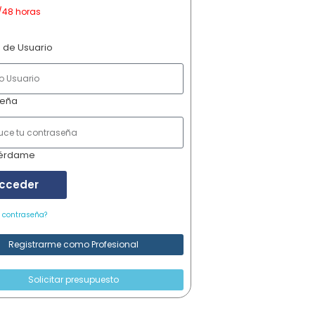
/48 horas
 de Usuario
seña
érdame
cceder
u contraseña?
Registrarme como Profesional
Solicitar presupuesto