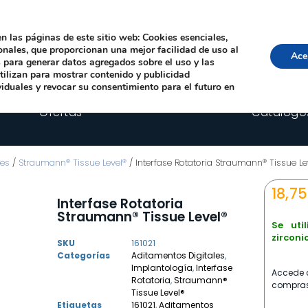
Local, 12006 Castelló de la Plana
· Horario: Lun-Juev 9:00–14:00, 16:00–19:00 · 
comercial@happyimplants.com
n las páginas de este sitio web: Cookies esenciales,
ionales, que proporcionan una mejor facilidad de uso al
Ace
os para generar datos agregados sobre el uso y las
utilizan para mostrar contenido y publicidad
viduales y revocar su consentimiento para el futuro en
Ofertas
Catálogo
les
/
Straumann® Tissue Level®
/ Interfase Rotatoria Straumann® Tissue Le
18,7
Interfase Rotatoria
Straumann® Tissue Level®
Se uti
zirconi
SKU
161021
Categorías
Aditamentos Digitales
,
Implantología
,
Interfase
Accede c
Rotatoria
,
Straumann®
compras
Tissue Level®
Etiquetas
161021
,
Aditamentos