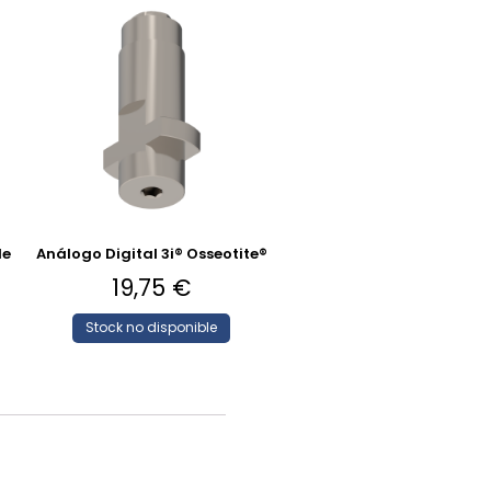
de
Análogo Digital 3i® Osseotite®
19,75
€
Stock no disponible