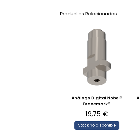
Productos Relacionados
Análogo Digital Nobel®
A
Branemark®
19,75
€
Stock no disponible