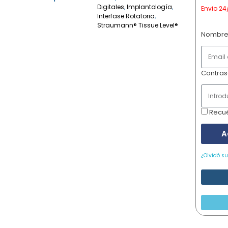
Digitales
,
Implantología
,
Envio 24
Interfase Rotatoria
,
Straumann® Tissue Level®
Nombre
Contra
Recu
A
¿Olvidó s