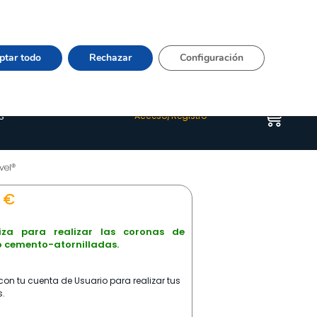
Vier 9:00–15:00 Tel:
964 20 24 44
– mail:
Quienes somos
Happyblog
Contacto
ptar todo
Rechazar
Configuración
s
Acceso/Registro
vel®
5
€
liza para realizar las coronas de
o cemento-atornilladas.
on tu cuenta de Usuario para realizar tus
.