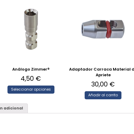
Análogo Zimmer®
Adaptador Carraca Material 
Apriete
4,50
€
30,00
€
Seleccionar opciones
Añadir al carrito
n adicional