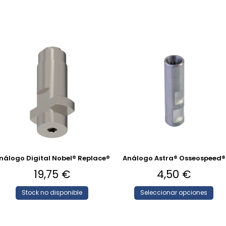
nálogo Digital Nobel® Replace®
Análogo Astra® Osseospeed®
19,75
€
4,50
€
Stock no disponible
Seleccionar opciones