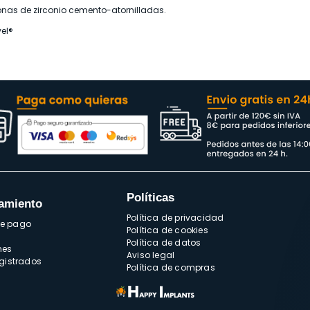
oronas de zirconio cemento-atornilladas.
el®
Políticas
amiento
Política de privacidad
de pago
Política de cookies
Política de datos
nes
Aviso legal
egistrados
Política de compras