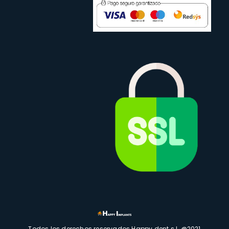
Todos los derechos reservados Happy dent s.l. @2021