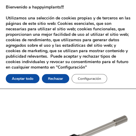
Bienvenido a happyimplants!!!
Utilizamos una selección de cookies propias y de terceros en las
páginas de este sitio web: Cookies esenciales, que son
necesarias para utilizar el sitio web; cookies funcionales, que
proporcionan una mejor facilidad de uso al utilizar el sitio web;
cookies de rendimiento, que utilizamos para generar datos
agregados sobre el uso y las estadísticas del sitio web; y
cookies de marketing, que se utilizan para mostrar contenido y
Inicio
/
Implantología
/
Aditamentos Digitales
/
Instrumental Análogo
publicidad relevantes. Puede aceptar y rechazar tipos de
Digital Delta®
/ Maneta para análogo digital Instrumental Análogo
cookies individuales y revocar su consentimiento para el futuro
Digital Delta®
en cualquier momento en "Configuración"
Aceptar todo
Rechazar
Configuración