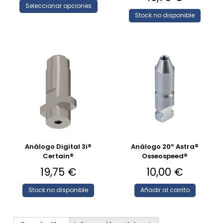
Seleccionar opciones
Stock no disponible
Análogo Digital 3i®
Análogo 20º Astra®
Certain®
Osseospeed®
19,75
€
10,00
€
Stock no disponible
Añadir al carrito