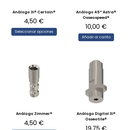
Análogo 3i® Certain®
Análogo 45º Astra®
Osseospeed®
4,50
€
10,00
€
Seleccionar opciones
Añadir al carrito
Análogo Zimmer®
Análogo Digital 3i®
Osseotite®
4,50
€
19,75
€