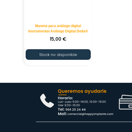
Maneta para análogo digital
Instrumental Análogo Digital Delta®
15,00
€
Stock no disponible