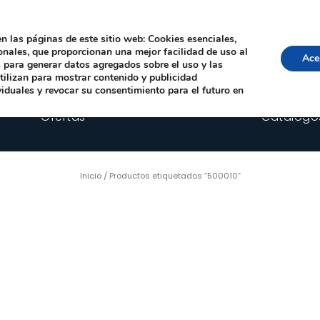
Local, 12006 Castelló de la Plana
· Horario: Lun-Juev 9:00–14:00, 16:00–19:00 · 
comercial@happyimplants.com
n las páginas de este sitio web: Cookies esenciales,
ionales, que proporcionan una mejor facilidad de uso al
Ace
os para generar datos agregados sobre el uso y las
utilizan para mostrar contenido y publicidad
viduales y revocar su consentimiento para el futuro en
Ofertas
Catálogo
Inicio
/ Productos etiquetados “500010”