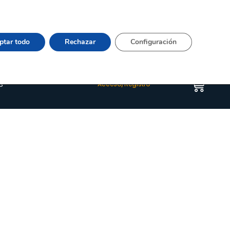
Vier 9:00–15:00 Tel:
964 20 24 44
– mail:
Quienes somos
Happyblog
Contacto
ptar todo
Rechazar
Configuración
s
Acceso/Registro