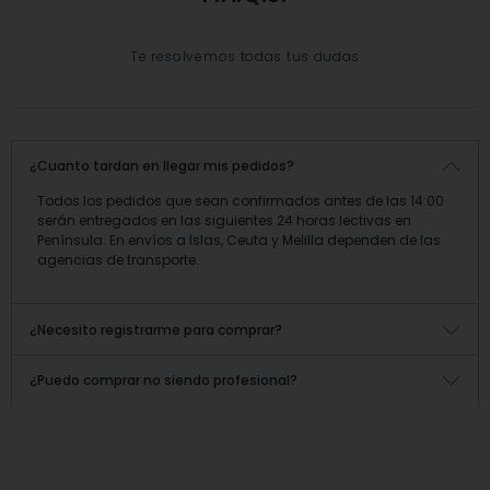
Te resolvemos todas tus dudas
¿Cuanto tardan en llegar mis pedidos?
Todos los pedidos que sean confirmados antes de las 14:00
serán entregados en las siguientes 24 horas lectivas en
Península. En envíos a Islas, Ceuta y Melilla dependen de las
agencias de transporte.
¿Necesito registrarme para comprar?
Si , el registro es obligatorio, debido a que Happyimplants es
¿Puedo comprar no siendo profesional?
un servicio para profesionales del sector dental en España.
Necesitamos comprobar que efectivamente nuestros clientes
No, la web happyimplants.com es solo para profesionales de
son profesionales, y por ello les requerimos una serie de datos
la sanidad dental, damos servicio como distribuidores de la
para proceder a activar la cuenta y las compras, además
salud dental en España.
una vez te registras podrás llevar un control total de todas tus
compras, envíos, etc..