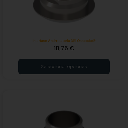
Interfase Antirrotatoria 3i® Osseotite®
18,75
€
Seleccionar opciones