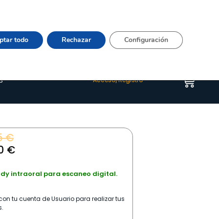
Vier 9:00–15:00 Tel:
964 20 24 44
– mail:
Quienes somos
Happyblog
Contacto
ptar todo
Rechazar
Configuración
s
Acceso/Registro
5
€
00
€
y intraoral para escaneo digital.
on tu cuenta de Usuario para realizar tus
.