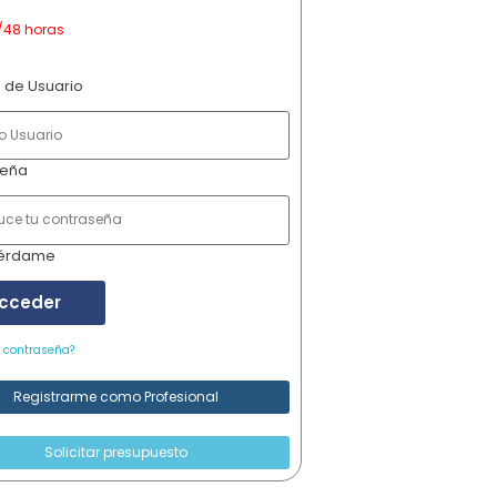
/48 horas
 de Usuario
seña
érdame
cceder
u contraseña?
Registrarme como Profesional
Solicitar presupuesto