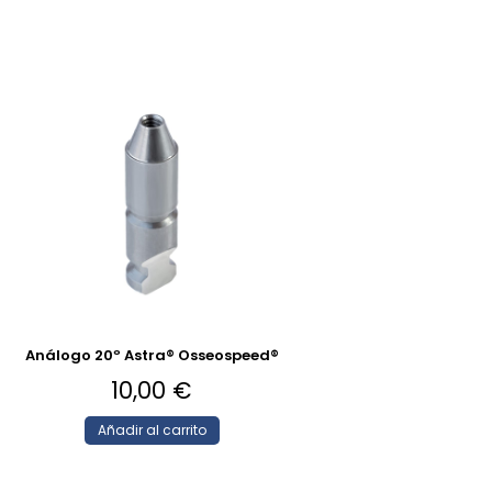
Análogo 20º Astra® Osseospeed®
10,00
€
Añadir al carrito