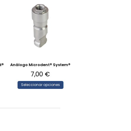
d®
Análogo Microdent® System®
7,00
€
Seleccionar opciones