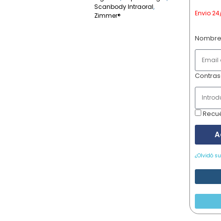
Scanbody Intraoral
,
Envio 24
Zimmer®
Nombre
Contra
Recu
A
¿Olvidó s