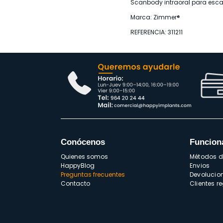
Scanbody intraoral para escan
Marca: Zimmer®
REFERENCIA: 311211
Conócenos
Funcion
Quienes somos
Métodos 
HappyBlog
Envios
Preguntas frecuentes
Devolucio
Contacto
Clientes r