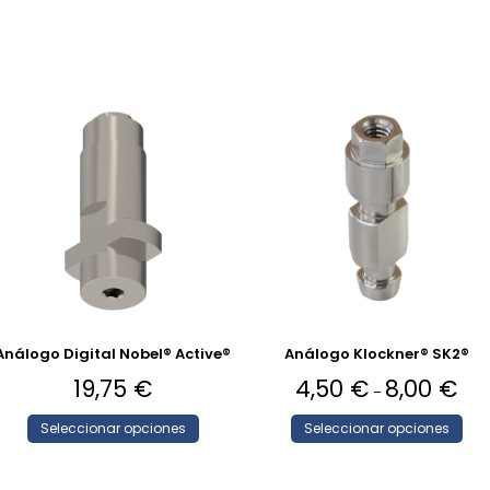
Análogo Digital Nobel® Active®
Análogo Klockner® SK2®
19,75
€
4,50
€
8,00
€
–
Seleccionar opciones
Seleccionar opciones