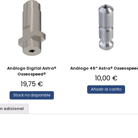
Análogo Digital Astra®
Análogo 45º Astra® Osseospee
Osseospeed®
10,00
€
19,75
€
Añadir al carrito
Stock no disponible
n adicional