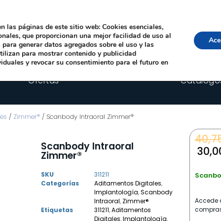
Local, 12006 Castelló de la Plana
· Horario: Lun-Juev 9:00–14:00, 16:00–19:00 · 
comercial@happyimplants.com
n las páginas de este sitio web: Cookies esenciales,
ionales, que proporcionan una mejor facilidad de uso al
Ace
os para generar datos agregados sobre el uso y las
utilizan para mostrar contenido y publicidad
viduales y revocar su consentimiento para el futuro en
Ofertas
Catálogo
les
/
Zimmer®
/ Scanbody Intraoral Zimmer®
40,7
Scanbody Intraoral
30,
Zimmer®
SKU
311211
Scanbod
Categorías
Aditamentos Digitales
,
Implantología
,
Scanbody
Accede c
Intraoral
,
Zimmer®
compras
Etiquetas
311211
,
Aditamentos
Digitales
,
Implantología
,