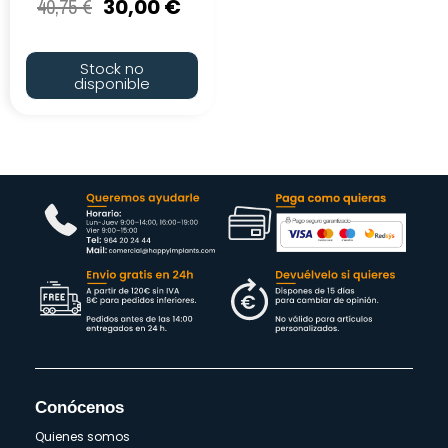
40,75
€
30,00
€
Stock no
disponible
Conócenos
Quienes somos