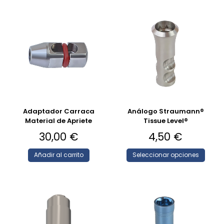
Adaptador Carraca
Análogo Straumann®
Material de Apriete
Tissue Level®
30,00
€
4,50
€
Añadir al carrito
Seleccionar opciones