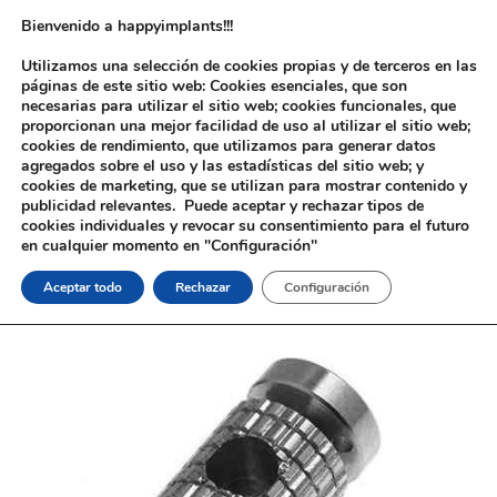
Bienvenido a happyimplants!!!
Utilizamos una selección de cookies propias y de terceros en las
páginas de este sitio web: Cookies esenciales, que son
necesarias para utilizar el sitio web; cookies funcionales, que
proporcionan una mejor facilidad de uso al utilizar el sitio web;
cookies de rendimiento, que utilizamos para generar datos
agregados sobre el uso y las estadísticas del sitio web; y
cookies de marketing, que se utilizan para mostrar contenido y
Inicio
/
Implantología
/
Aditamentos Analógicos
/
Material de
publicidad relevantes. Puede aceptar y rechazar tipos de
Apriete
/ Mango manual Material de Apriete
cookies individuales y revocar su consentimiento para el futuro
en cualquier momento en "Configuración"
Aceptar todo
Rechazar
Configuración