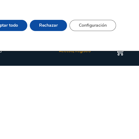
Vier 9:00–15:00 Tel:
964 20 24 44
– mail:
Quienes somos
Happyblog
Contacto
ptar todo
Rechazar
Configuración
s
Acceso/Registro