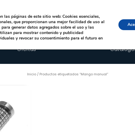
Local, 12006 Castelló de la Plana
· Horario: Lun-Juev 9:00–14:00, 16:00–19:00 · 
comercial@happyimplants.com
n las páginas de este sitio web: Cookies esenciales,
ionales, que proporcionan una mejor facilidad de uso al
Ace
os para generar datos agregados sobre el uso y las
utilizan para mostrar contenido y publicidad
viduales y revocar su consentimiento para el futuro en
Ofertas
Catálogo
Inicio
/ Productos etiquetados “Mango manual”