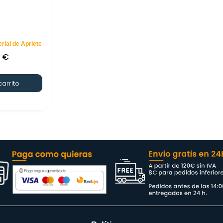
ial de Apriete
0
€
carrito