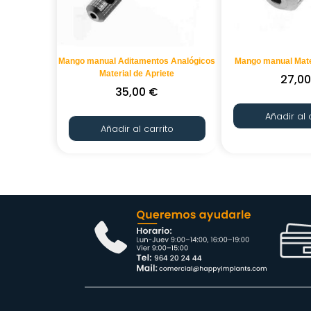
Mango manual Aditamentos Analógicos
Mango manual Mater
Material de Apriete
27,0
35,00
€
Añadir al 
Añadir al carrito