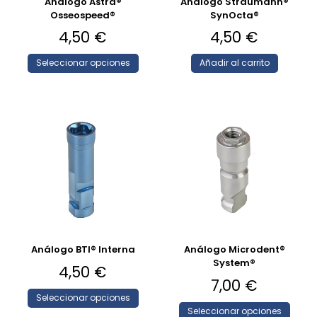
Análogo Astra®
Análogo Straumann®
Osseospeed®
SynOcta®
4,50
€
4,50
€
Seleccionar opciones
Añadir al carrito
Análogo BTI® Interna
Análogo Microdent®
System®
4,50
€
7,00
€
Seleccionar opciones
Seleccionar opciones