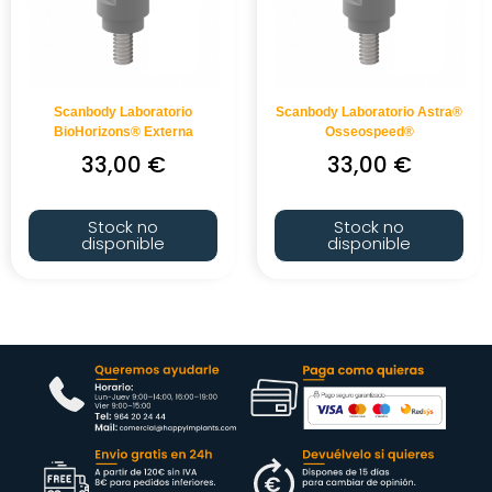
Scanbody Laboratorio
Scanbody Laboratorio Astra®
BioHorizons® Externa
Osseospeed®
33,00
€
33,00
€
Stock no
Stock no
disponible
disponible