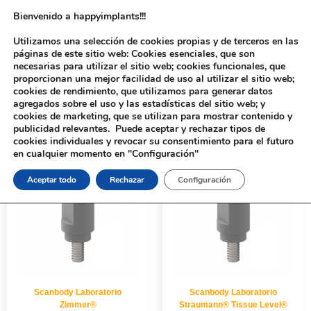
Bienvenido a happyimplants!!!
Utilizamos una selección de cookies propias y de terceros en las
páginas de este sitio web: Cookies esenciales, que son
necesarias para utilizar el sitio web; cookies funcionales, que
proporcionan una mejor facilidad de uso al utilizar el sitio web;
cookies de rendimiento, que utilizamos para generar datos
agregados sobre el uso y las estadísticas del sitio web; y
cookies de marketing, que se utilizan para mostrar contenido y
Inicio
/
Implantología
/
Aditamentos Digitales
/ Scanbody Laboratorio
publicidad relevantes. Puede aceptar y rechazar tipos de
cookies individuales y revocar su consentimiento para el futuro
en cualquier momento en "Configuración"
Aceptar todo
Rechazar
Configuración
Scanbody Laboratorio
Scanbody Laboratorio
Zimmer®
Straumann® Tissue Level®