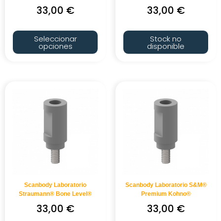
33,00
€
33,00
€
Seleccionar
Stock no
opciones
disponible
Scanbody Laboratorio
Scanbody Laboratorio S&M®
Straumann® Bone Level®
Premium Kohno®
33,00
€
33,00
€