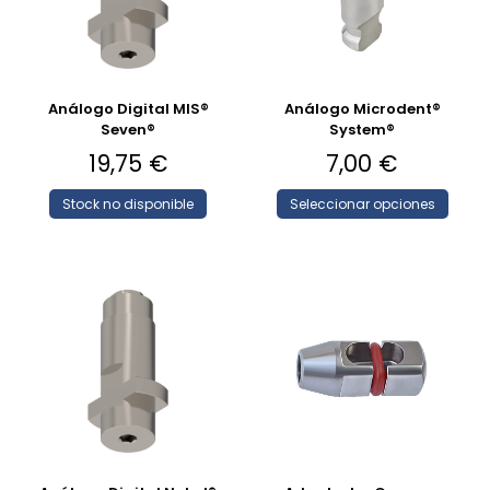
Análogo Digital MIS®
Análogo Microdent®
Seven®
System®
19,75
€
7,00
€
Stock no disponible
Seleccionar opciones