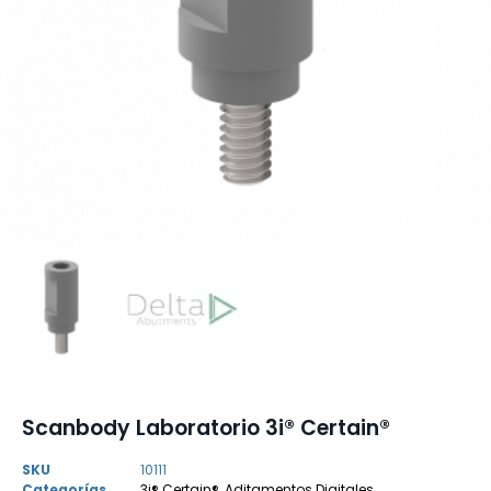
Scanbody Laboratorio 3i® Certain®
SKU
10111
Categorías
3i® Certain®
,
Aditamentos Digitales
,