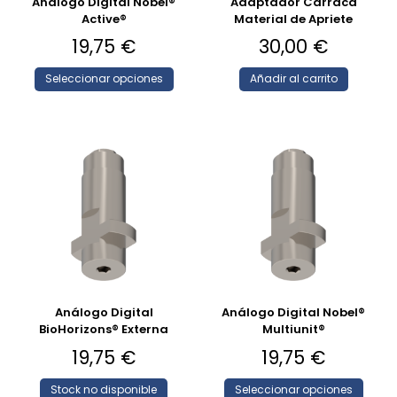
Análogo Digital Nobel®
Adaptador Carraca
Active®
Material de Apriete
19,75
€
30,00
€
Seleccionar opciones
Añadir al carrito
Análogo Digital
Análogo Digital Nobel®
BioHorizons® Externa
Multiunit®
19,75
€
19,75
€
Stock no disponible
Seleccionar opciones