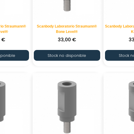
rio Straumann®
Scanbody Laboratorio Straumann®
Scanbody Labor
evel®
Bone Level®
K
0
€
33,00
€
3
sponible
Stock no disponible
Stock n