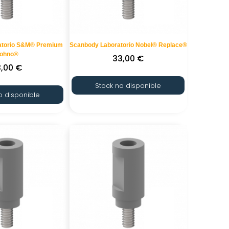
atorio S&M® Premium
Scanbody Laboratorio Nobel® Replace®
ohno®
33,00
€
3,00
€
Stock no disponible
o disponible