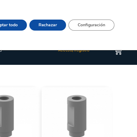
Vier 9:00–15:00 Tel:
964 20 24 44
– mail:
Quienes somos
Happyblog
Contacto
ptar todo
Rechazar
Configuración
s
Acceso/Registro