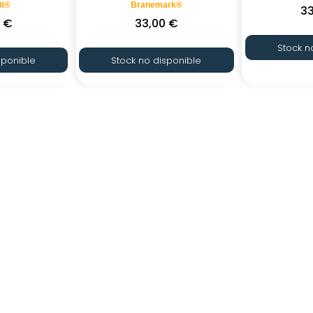
it®
Branemark®
3
0
€
33,00
€
Stock n
sponible
Stock no disponible