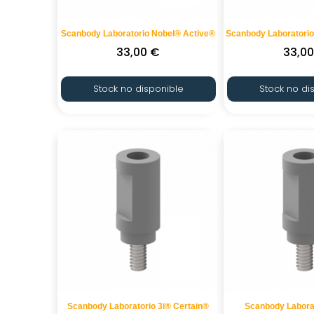
Scanbody Laboratorio Nobel® Active®
Scanbody Laboratori
33,00
€
33,0
Stock no disponible
Stock no di
Scanbody Laboratorio 3i® Certain®
Scanbody Labora