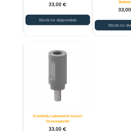
Multiun
33,00
€
33,0
Stock no disponible
Stock no di
Scanbody Laboratorio Astra®
Osseospeed®
33,00
€