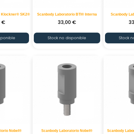
o Klockner® SK2®
Scanbody Laboratorio BTI® Interna
Scanbody Lab
0
€
33,00
€
3
sponible
Stock no disponible
Stock n
torio Nobel®
Scanbody Laboratorio Nobel®
Scanbody Labo