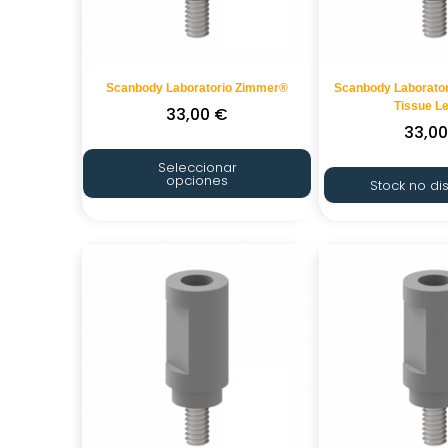
Scanbody Laboratorio Zimmer®
Scanbody Laborato
Tissue L
33,00
€
33,0
Seleccionar
opciones
Stock no di