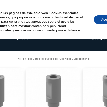
Local, 12006 Castelló de la Plana
· Horario: Lun-Juev 9:00–14:00, 16:00–19:00 · 
comercial@happyimplants.com
n las páginas de este sitio web: Cookies esenciales,
ionales, que proporcionan una mejor facilidad de uso al
Ace
os para generar datos agregados sobre el uso y las
utilizan para mostrar contenido y publicidad
viduales y revocar su consentimiento para el futuro en
Ofertas
Catálogo
Inicio
/ Productos etiquetados “Scanbody Laboratorio”