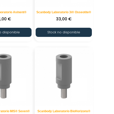
oratorio Avinent®
Scanbody Laboratorio 3i® Osseotite®
3,00
€
33,00
€
o disponible
Stock no disponible
ratorio MIS® Seven®
Scanbody Laboratorio BioHorizons®