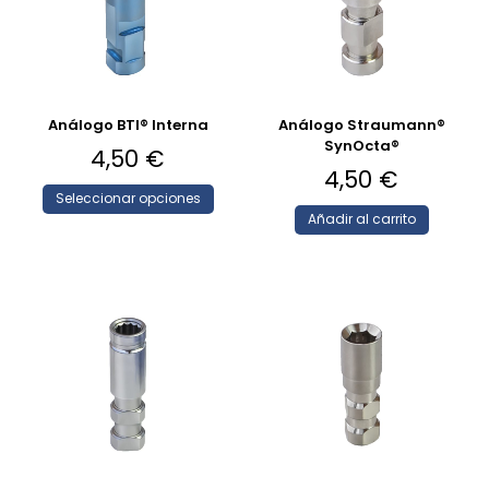
Análogo BTI® Interna
Análogo Straumann®
SynOcta®
4,50
€
4,50
€
Seleccionar opciones
Añadir al carrito