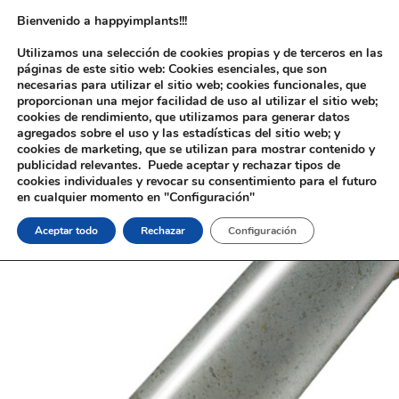
Bienvenido a happyimplants!!!
Utilizamos una selección de cookies propias y de terceros en las
páginas de este sitio web: Cookies esenciales, que son
necesarias para utilizar el sitio web; cookies funcionales, que
proporcionan una mejor facilidad de uso al utilizar el sitio web;
cookies de rendimiento, que utilizamos para generar datos
agregados sobre el uso y las estadísticas del sitio web; y
cookies de marketing, que se utilizan para mostrar contenido y
Inicio
/
Implantología
/
Aditamentos Analógicos
/
Material de
publicidad relevantes. Puede aceptar y rechazar tipos de
Apriete
/ Punta destornillador Cuadrada Aditamentos Analógicos
cookies individuales y revocar su consentimiento para el futuro
Material de Apriete
en cualquier momento en "Configuración"
Aceptar todo
Rechazar
Configuración