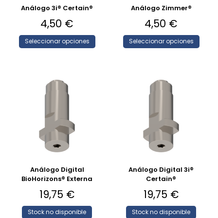
Análogo 3i® Certain®
Análogo Zimmer®
4,50
€
4,50
€
Seleccionar opciones
Seleccionar opciones
Análogo Digital
Análogo Digital 3i®
BioHorizons® Externa
Certain®
19,75
€
19,75
€
Stock no disponible
Stock no disponible