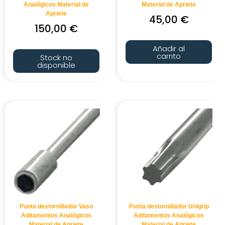
Analógicos Material de
Material de Apriete
Apriete
45,00
€
150,00
€
Añadir al
carrito
Stock no
disponible
Punta destornillador Vaso
Punta destornillador Unigrip
Aditamentos Analógicos
Aditamentos Analógicos
Material de Apriete
Material de Apriete