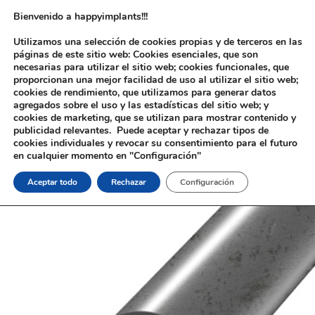
Bienvenido a happyimplants!!!
Utilizamos una selección de cookies propias y de terceros en las
páginas de este sitio web: Cookies esenciales, que son
necesarias para utilizar el sitio web; cookies funcionales, que
proporcionan una mejor facilidad de uso al utilizar el sitio web;
cookies de rendimiento, que utilizamos para generar datos
agregados sobre el uso y las estadísticas del sitio web; y
cookies de marketing, que se utilizan para mostrar contenido y
Inicio
/
Implantología
/
Aditamentos Analógicos
/
Material de
publicidad relevantes. Puede aceptar y rechazar tipos de
Apriete
/ Punta destornillador Allen 1,70mm Aditamentos Analógicos
cookies individuales y revocar su consentimiento para el futuro
Material de Apriete
en cualquier momento en "Configuración"
Aceptar todo
Rechazar
Configuración