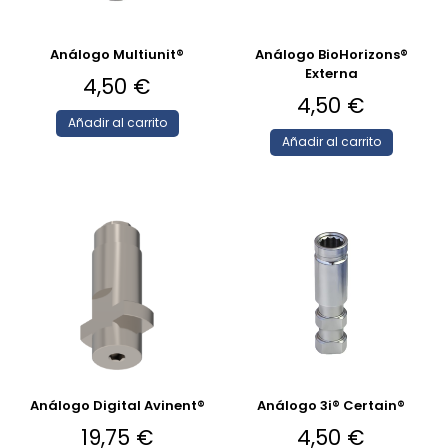
Análogo Multiunit®
Análogo BioHorizons®
Externa
4,50
€
4,50
€
Añadir al carrito
Añadir al carrito
Análogo Digital Avinent®
Análogo 3i® Certain®
19,75
€
4,50
€