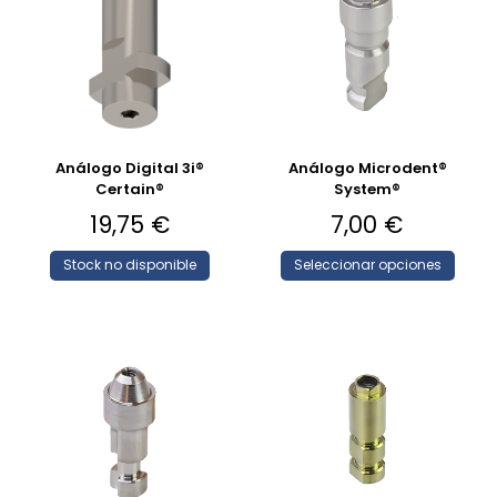
Análogo Digital 3i®
Análogo Microdent®
Certain®
System®
19,75
€
7,00
€
Stock no disponible
Seleccionar opciones