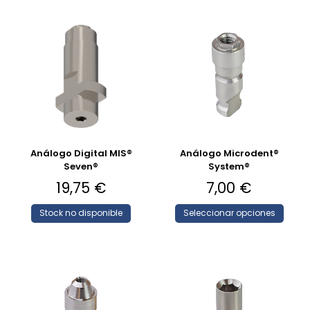
Análogo Digital MIS®
Análogo Microdent®
Seven®
System®
19,75
€
7,00
€
Stock no disponible
Seleccionar opciones