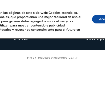
Local, 12006 Castelló de la Plana
· Horario: Lun-Juev 9:00–14:00, 16:00–19:00 · 
comercial@happyimplants.com
n las páginas de este sitio web: Cookies esenciales,
ionales, que proporcionan una mejor facilidad de uso al
Ace
os para generar datos agregados sobre el uso y las
utilizan para mostrar contenido y publicidad
viduales y revocar su consentimiento para el futuro en
Ofertas
Catálogo
Inicio
/ Productos etiquetados “293-3”