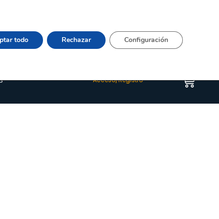
Vier 9:00–15:00 Tel:
964 20 24 44
– mail:
Quienes somos
Happyblog
Contacto
ptar todo
Rechazar
Configuración
s
Acceso/Registro