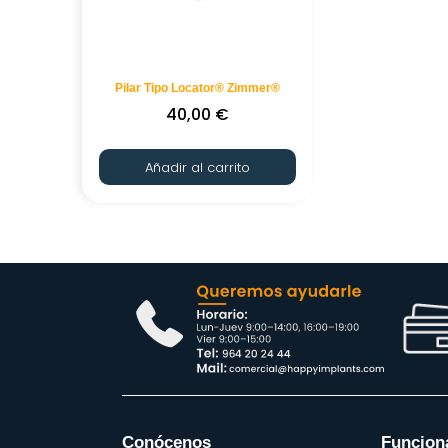
Pilar Tipo Locator® Zimmer®
40,00
€
Añadir al carrito
Conócenos
Funcion