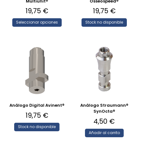
Multiunit®
Osseospeed®
19,75
€
19,75
€
Seleccionar opciones
Stock no disponible
Análogo Digital Avinent®
Análogo Straumann®
SynOcta®
19,75
€
4,50
€
Stock no disponible
Añadir al carrito