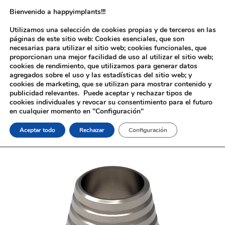
Bienvenido a happyimplants!!!
Utilizamos una selección de cookies propias y de terceros en las
páginas de este sitio web: Cookies esenciales, que son
necesarias para utilizar el sitio web; cookies funcionales, que
proporcionan una mejor facilidad de uso al utilizar el sitio web;
cookies de rendimiento, que utilizamos para generar datos
agregados sobre el uso y las estadísticas del sitio web; y
cookies de marketing, que se utilizan para mostrar contenido y
Inicio
/
Implantología
/
Aditamentos Digitales
/
3i®
publicidad relevantes. Puede aceptar y rechazar tipos de
Osseotite®
/ Interfase Rotatoria 3i® Osseotite®
cookies individuales y revocar su consentimiento para el futuro
en cualquier momento en "Configuración"
Aceptar todo
Rechazar
Configuración