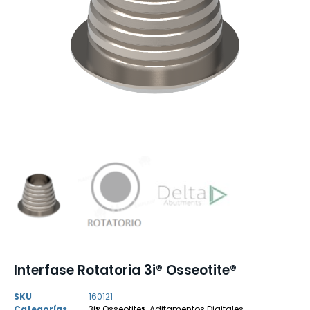
Interfase Rotatoria 3i® Osseotite®
SKU
160121
Categorías
3i® Osseotite®
,
Aditamentos Digitales
,