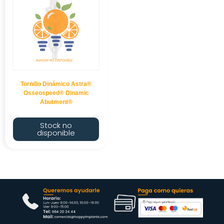
Tornillo Dinámico Astra®
Osseospeed® Dinamic
Abutment®
Stock no
disponible