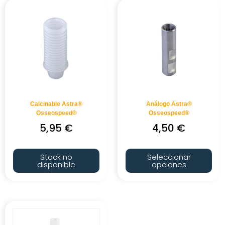
Calcinable Astra®
Análogo Astra®
Osseospeed®
Osseospeed®
5,95
€
4,50
€
Stock no
Seleccionar
disponible
opciones