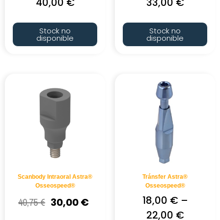
40,00
€
33,00
€
Stock no
Stock no
disponible
disponible
Scanbody Intraoral Astra®
Tránsfer Astra®
Osseospeed®
Osseospeed®
18,00
€
–
40,75
€
30,00
€
22,00
€