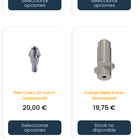
Seleccionar
Seleccionar
opciones
opciones
Pilar Cónico 20º Astra®
Análogo Digital Astra®
Osseospeed®
Osseospeed®
20,00
€
19,75
€
Seleccionar
Stock no
opciones
disponible