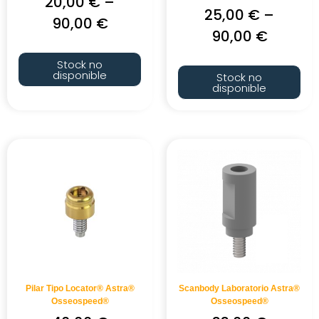
20,00
€
–
25,00
€
–
90,00
€
90,00
€
Stock no
disponible
Stock no
disponible
Pilar Tipo Locator® Astra®
Scanbody Laboratorio Astra®
Osseospeed®
Osseospeed®