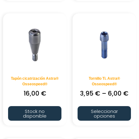
Tapón cicatrización Astra®
Tornillo Ti. Astra®
Osseospeed®
Osseospeed®
16,00
€
3,95
€
–
6,00
€
Stock no
Seleccionar
disponible
opciones