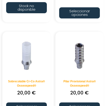
Stock no
disponible
Seleccionar
opciones
Sobrecolable Cr-Co Astra®
Pilar Provisional Astra®
Osseospeed®
Osseospeed®
20,00
€
20,00
€