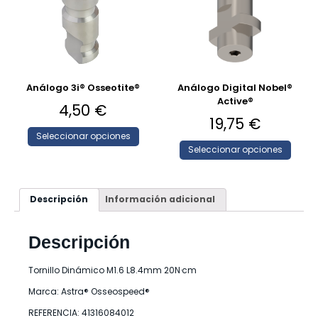
Análogo 3i® Osseotite®
Análogo Digital Nobel®
Active®
4,50
€
19,75
€
Seleccionar opciones
Seleccionar opciones
Descripción
Información adicional
Descripción
Tornillo Dinámico M1.6 L8.4mm 20N·cm
Marca: Astra® Osseospeed®
REFERENCIA: 41316084012