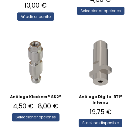
10,00
€
Seleccionar opciones
Añadir al carrito
Análogo Klockner® SK2®
Análogo Digital BTI®
Interna
4,50
€
8,00
€
–
19,75
€
Seleccionar opciones
Stock no disponible