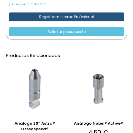
¿Olvidó su contraseña?
Registrarme como Profesional
Solicitar presupuesto
Productos Relacionados
Análogo 20º Astra®
Análogo Nobel® Active®
Osseospeed®
4,50
€