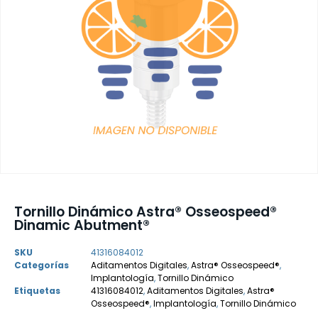
Tornillo Dinámico Astra® Osseospeed®
Dinamic Abutment®
SKU
41316084012
Categorías
Aditamentos Digitales
,
Astra® Osseospeed®
,
Implantología
,
Tornillo Dinámico
Etiquetas
41316084012
,
Aditamentos Digitales
,
Astra®
Osseospeed®
,
Implantología
,
Tornillo Dinámico