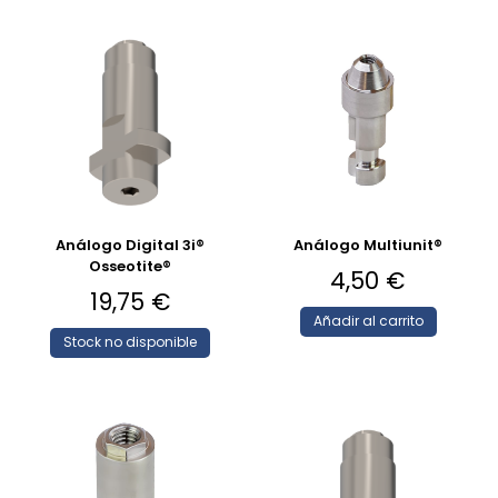
Análogo Digital 3i®
Análogo Multiunit®
Osseotite®
4,50
€
19,75
€
Añadir al carrito
Stock no disponible