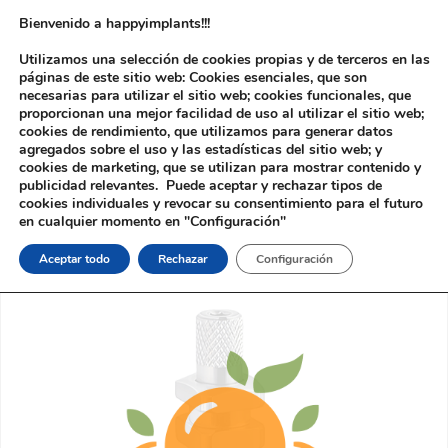
Bienvenido a happyimplants!!!
Utilizamos una selección de cookies propias y de terceros en las
páginas de este sitio web: Cookies esenciales, que son
necesarias para utilizar el sitio web; cookies funcionales, que
proporcionan una mejor facilidad de uso al utilizar el sitio web;
cookies de rendimiento, que utilizamos para generar datos
agregados sobre el uso y las estadísticas del sitio web; y
cookies de marketing, que se utilizan para mostrar contenido y
Inicio
/
Implantología
/
Aditamentos Digitales
/
Astra®
publicidad relevantes. Puede aceptar y rechazar tipos de
Osseospeed®
/ Tornillo Dinámico Astra® Osseospeed® Dinamic
cookies individuales y revocar su consentimiento para el futuro
Abutment®
en cualquier momento en "Configuración"
Aceptar todo
Rechazar
Configuración