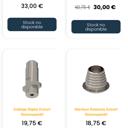
33,00
€
40,75
€
30,00
€
Stock no
Stock no
disponible
disponible
Análogo Digital Astra®
Interfase Rotatoria Astra®
Osseospeed®
Osseospeed®
19,75
€
18,75
€