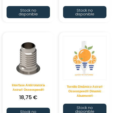
Stock no
Stock no
disponible
disponible
Interfase Antirrotatoria
Tornillo Dinámico Astra®
Astra® Osseospeed®
Osseospeed® Dinamic
18,75
€
Abutment®
Stock no
disponible
Stock no