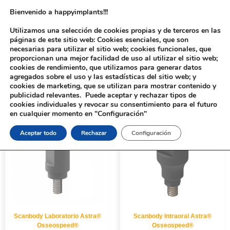
Bienvenido a happyimplants!!!
Utilizamos una selección de cookies propias y de terceros en las
páginas de este sitio web: Cookies esenciales, que son
necesarias para utilizar el sitio web; cookies funcionales, que
proporcionan una mejor facilidad de uso al utilizar el sitio web;
cookies de rendimiento, que utilizamos para generar datos
agregados sobre el uso y las estadísticas del sitio web; y
cookies de marketing, que se utilizan para mostrar contenido y
Inicio
/
Implantología
/
Aditamentos Digitales
/ Astra® Osseospeed®
publicidad relevantes. Puede aceptar y rechazar tipos de
cookies individuales y revocar su consentimiento para el futuro
en cualquier momento en "Configuración"
Aceptar todo
Rechazar
Configuración
Scanbody Laboratorio Astra®
Scanbody Intraoral Astra®
Osseospeed®
Osseospeed®