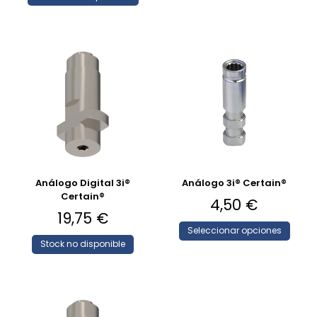
Análogo Digital 3i®
Análogo 3i® Certain®
Certain®
4,50
€
19,75
€
Seleccionar opciones
Stock no disponible