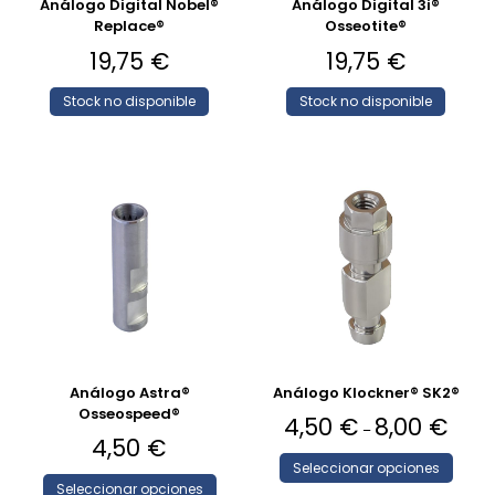
Análogo Digital Nobel®
Análogo Digital 3i®
Replace®
Osseotite®
19,75
€
19,75
€
Stock no disponible
Stock no disponible
Análogo Astra®
Análogo Klockner® SK2®
Osseospeed®
4,50
€
8,00
€
–
4,50
€
Seleccionar opciones
Seleccionar opciones