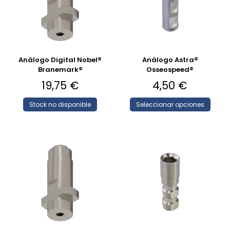
Análogo Digital Nobel®
Análogo Astra®
Branemark®
Osseospeed®
19,75
€
4,50
€
Stock no disponible
Seleccionar opciones