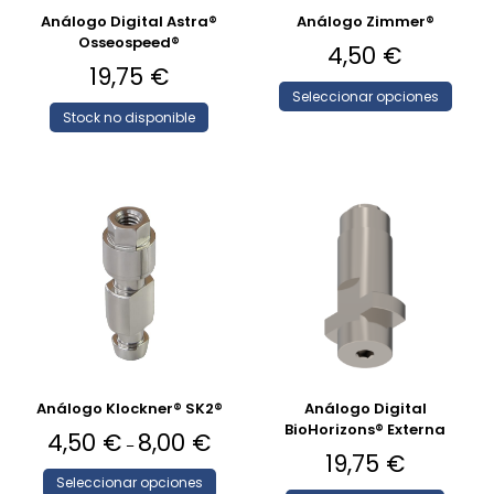
Análogo Digital Astra®
Análogo Zimmer®
Osseospeed®
4,50
€
19,75
€
Seleccionar opciones
Stock no disponible
Análogo Klockner® SK2®
Análogo Digital
BioHorizons® Externa
4,50
€
8,00
€
–
19,75
€
Seleccionar opciones