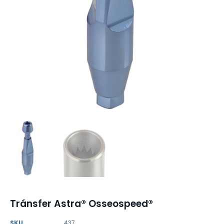
Tránsfer Astra® Osseospeed®
SKU
437