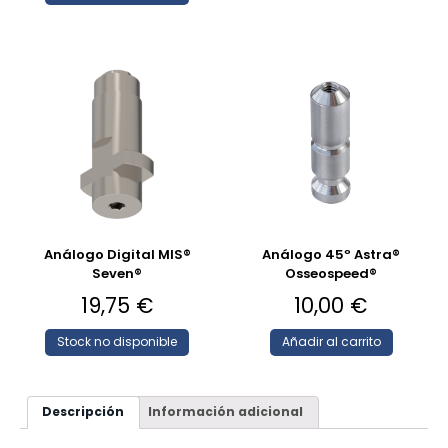
Análogo Digital MIS®
Análogo 45º Astra®
Seven®
Osseospeed®
19,75
€
10,00
€
Stock no disponible
Añadir al carrito
Descripción
Información adicional