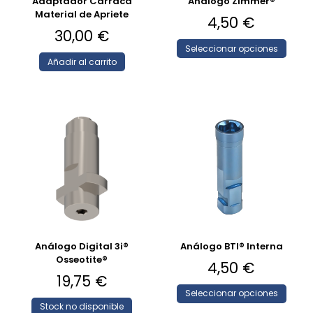
Adaptador Carraca
Análogo Zimmer®
Material de Apriete
4,50
€
30,00
€
Seleccionar opciones
Añadir al carrito
Análogo Digital 3i®
Análogo BTI® Interna
Osseotite®
4,50
€
19,75
€
Seleccionar opciones
Stock no disponible