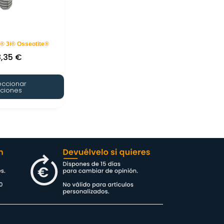
 ® 3i® Osseotite®
8,35
€
eccionar
ciones