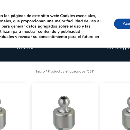
Local, 12006 Castelló de la Plana
· Horario: Lun-Juev 9:00–14:00, 16:00–19:00 · 
comercial@happyimplants.com
n las páginas de este sitio web: Cookies esenciales,
ionales, que proporcionan una mejor facilidad de uso al
Ace
os para generar datos agregados sobre el uso y las
utilizan para mostrar contenido y publicidad
viduales y revocar su consentimiento para el futuro en
Ofertas
Catálogo
Inicio
/ Productos etiquetados “381”