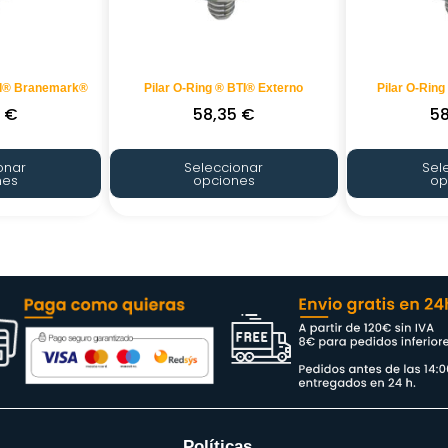
el® Branemark®
Pilar O-Ring ® BTI® Externo
Pilar O-Ring
5
€
58,35
€
5
onar
Seleccionar
Sel
nes
opciones
op
Políticas