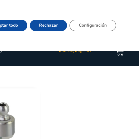
Vier 9:00–15:00 Tel:
964 20 24 44
– mail:
Quienes somos
Happyblog
Contacto
ptar todo
Rechazar
Configuración
s
Acceso/Registro