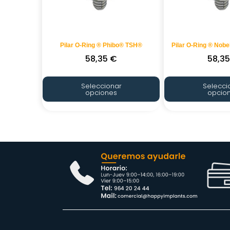
Pilar O-Ring ® Phibo® TSH®
Pilar O-Ring ® Nob
58,35
€
58,3
Seleccionar
Selecci
opciones
opcio